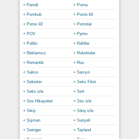
Parodi
Porna
Pornhub
Porno 64
Porno 92
Pornolar
POV
Pprno
Public
Rahibe
Reklamsız
Rokettube
Romantik
Rus
Sakso
Sarışın
Sekreter
Seks Filmi
Seks izle
Sert
Sex Hikayeleri
Sex izle
Sikiş
Sikiş izle
Şişman
Suriyeli
Swinger
Tayland