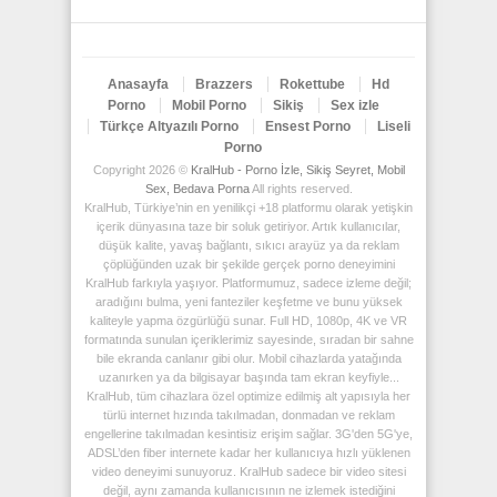
Anasayfa
Brazzers
Rokettube
Hd
Porno
Mobil Porno
Sikiş
Sex izle
Türkçe Altyazılı Porno
Ensest Porno
Liseli
Porno
Copyright 2026 ©
KralHub - Porno İzle, Sikiş Seyret, Mobil
Sex, Bedava Porna
All rights reserved.
KralHub, Türkiye’nin en yenilikçi +18 platformu olarak yetişkin
içerik dünyasına taze bir soluk getiriyor. Artık kullanıcılar,
düşük kalite, yavaş bağlantı, sıkıcı arayüz ya da reklam
çöplüğünden uzak bir şekilde gerçek porno deneyimini
KralHub farkıyla yaşıyor. Platformumuz, sadece izleme değil;
aradığını bulma, yeni fanteziler keşfetme ve bunu yüksek
kaliteyle yapma özgürlüğü sunar. Full HD, 1080p, 4K ve VR
formatında sunulan içeriklerimiz sayesinde, sıradan bir sahne
bile ekranda canlanır gibi olur. Mobil cihazlarda yatağında
uzanırken ya da bilgisayar başında tam ekran keyfiyle...
KralHub, tüm cihazlara özel optimize edilmiş alt yapısıyla her
türlü internet hızında takılmadan, donmadan ve reklam
engellerine takılmadan kesintisiz erişim sağlar. 3G'den 5G'ye,
ADSL’den fiber internete kadar her kullanıcıya hızlı yüklenen
video deneyimi sunuyoruz. KralHub sadece bir video sitesi
değil, aynı zamanda kullanıcısının ne izlemek istediğini