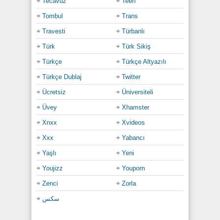
Tecavüz
Teen
Tombul
Trans
Travesti
Türbanlı
Türk
Türk Sikiş
Türkçe
Türkçe Altyazılı
Türkçe Dublaj
Twitter
Ücretsiz
Üniversiteli
Üvey
Xhamster
Xnxx
Xvideos
Xxx
Yabancı
Yaşlı
Yeni
Youjizz
Youporn
Zenci
Zorla
سكس