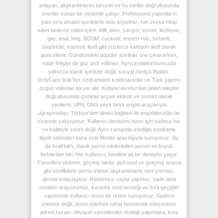
anlayan, alışkanlıklarını tanıyan ve bu veriler doğrultusunda
öneriler sunan bir sistemle çalışır. Profesyonel yapımların
yanı sıra amatör içeriklerle dolu arşivimiz, her zevke hitap
eden binlerce video içerir. Milf, teen, sarışın, esmer, lezbiyen,
gay, anal, fetiş, BDSM, cuckold, ensest rolü, türbanlı,
başörtülü, travesti, liseli gibi yüzlerce kategori aktif olarak
güncellenir. Gündemdeki popüler içerikler öne çıkarılırken,
nadir fetişler de göz ardı edilmez. Ayrıca platformumuzda
yalnızca klasik içerikler değil, sosyal medya ifşaları,
OnlyFans leak’leri, özel amatör koleksiyonlar ve Türk yapımı
özgün videolar da yer alır. Kullanıcılarımızdan gelen talepler
doğrultusunda içerikler arşive eklenir ve sürekli olarak
yenilenir. VPN, DNS veya farklı erişim araçlarıyla
uğraşmadan, Türkiye'den direkt bağlantı ile erişebileceğin bir
sistemle çalışıyoruz. Kullanıcı deneyimi bizim için sadece hız
ve kaliteyle sınırlı değil. Aynı zamanda izlediğin içeriklerle
ilişkili sahneleri sana özel filtreler aracılığıyla sunuyoruz. Bu
da KralHub’ı, klasik porno sitelerinden ayıran en büyük
farklardan biri. Her kullanıcı, kendine ait bir deneyim yaşar.
Favorilere ekleme, geçmiş takibi, gizli mod ve gelişmiş arama
gibi özelliklerle porno izleme alışkanlıkların seni yormaz,
aksine kolaylaştırır. Reklamsız sayfa yapımız, sade ama
modern arayüzümüz, karanlık mod desteği ve hızlı geçişler
sayesinde kullanıcı dostu bir ortam sunuyoruz. Sadece
izlemek değil, porno izlerken rahat hissetmek isteyenlerin
adresi burası. Altyazılı sahnelerden dublajlı yapımlara, kısa