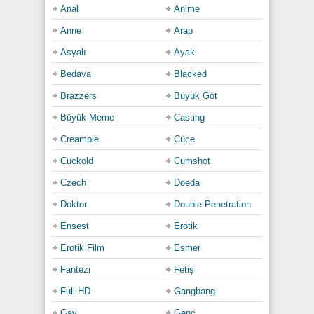
Anal
Anime
Anne
Arap
Asyalı
Ayak
Bedava
Blacked
Brazzers
Büyük Göt
Büyük Meme
Casting
Creampie
Cüce
Cuckold
Cumshot
Czech
Doeda
Doktor
Double Penetration
Ensest
Erotik
Erotik Film
Esmer
Fantezi
Fetiş
Full HD
Gangbang
Gay
Genç