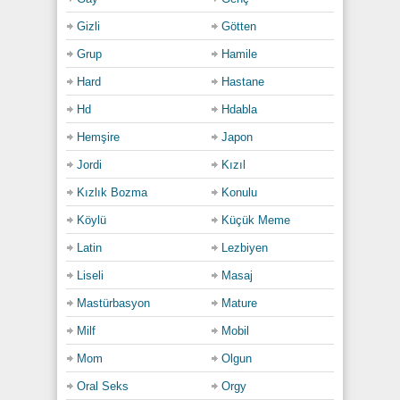
Gizli
Götten
Grup
Hamile
Hard
Hastane
Hd
Hdabla
Hemşire
Japon
Jordi
Kızıl
Kızlık Bozma
Konulu
Köylü
Küçük Meme
Latin
Lezbiyen
Liseli
Masaj
Mastürbasyon
Mature
Milf
Mobil
Mom
Olgun
Oral Seks
Orgy