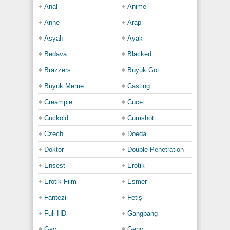
Anal
Anime
O an ikisinin de kalpleri hızlı hızlı atıyor, bedenleri
Anne
Arap
sırılsıklam olmuştu ama hepsi buna değerdi çünkü
Asyalı
Ayak
bu pislikten başka bir şey istemiyorlar; her
defasında daha delicesine sokup yakmayı…
Bedava
Blacked
Category:
Brazzers
Büyük Göt
Cumshot
,
Doeda
,
Hard
,
Oral Seks
,
Sarışın
,
Sert
,
Sex izle
,
Büyük Meme
Casting
Sikiş
,
Sikiş izle
,
Teen
,
Türkçe Altyazılı
,
Üvey
Creampie
Cüce
Cuckold
Cumshot
Czech
Doeda
Doktor
Double Penetration
Ensest
Erotik
Erotik Film
Esmer
Fantezi
Fetiş
Full HD
Gangbang
Gay
Genç