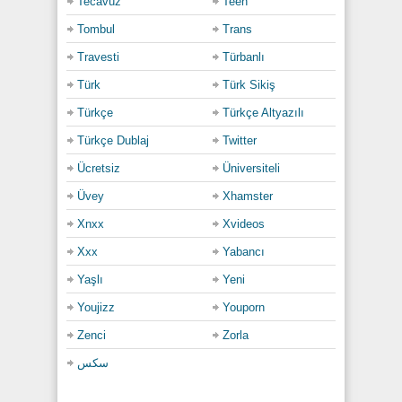
Tecavüz
Teen
Tombul
Trans
Travesti
Türbanlı
Türk
Türk Sikiş
Türkçe
Türkçe Altyazılı
Türkçe Dublaj
Twitter
Ücretsiz
Üniversiteli
Üvey
Xhamster
Xnxx
Xvideos
Xxx
Yabancı
Yaşlı
Yeni
Youjizz
Youporn
Zenci
Zorla
سكس