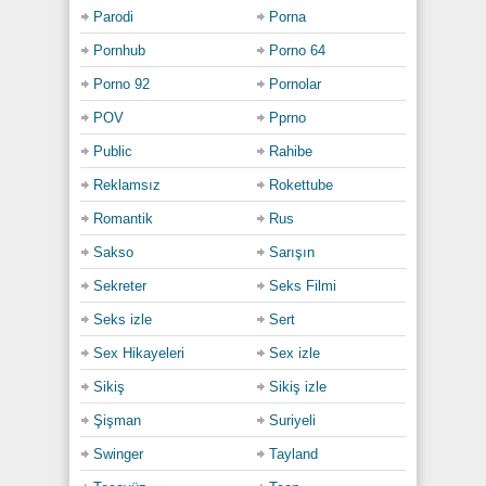
Parodi
Porna
Pornhub
Porno 64
Porno 92
Pornolar
POV
Pprno
Public
Rahibe
Reklamsız
Rokettube
Romantik
Rus
Sakso
Sarışın
Sekreter
Seks Filmi
Seks izle
Sert
Sex Hikayeleri
Sex izle
Sikiş
Sikiş izle
Şişman
Suriyeli
Swinger
Tayland