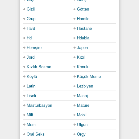
Gizli
Götten
Grup
Hamile
Hard
Hastane
Hd
Hdabla
Hemşire
Japon
Jordi
Kızıl
Kızlık Bozma
Konulu
Köylü
Küçük Meme
Latin
Lezbiyen
Liseli
Masaj
Mastürbasyon
Mature
Milf
Mobil
Mom
Olgun
Oral Seks
Orgy