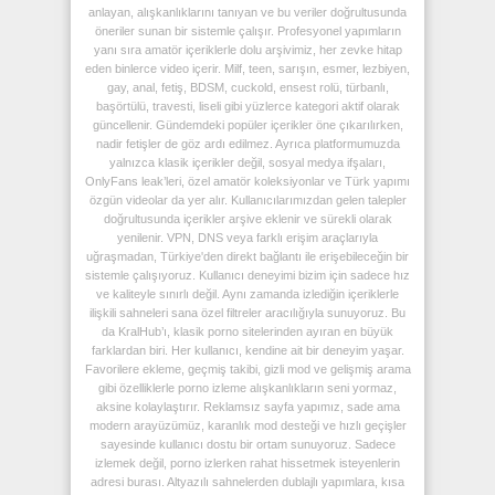
anlayan, alışkanlıklarını tanıyan ve bu veriler doğrultusunda
öneriler sunan bir sistemle çalışır. Profesyonel yapımların
yanı sıra amatör içeriklerle dolu arşivimiz, her zevke hitap
eden binlerce video içerir. Milf, teen, sarışın, esmer, lezbiyen,
gay, anal, fetiş, BDSM, cuckold, ensest rolü, türbanlı,
başörtülü, travesti, liseli gibi yüzlerce kategori aktif olarak
güncellenir. Gündemdeki popüler içerikler öne çıkarılırken,
nadir fetişler de göz ardı edilmez. Ayrıca platformumuzda
yalnızca klasik içerikler değil, sosyal medya ifşaları,
OnlyFans leak’leri, özel amatör koleksiyonlar ve Türk yapımı
özgün videolar da yer alır. Kullanıcılarımızdan gelen talepler
doğrultusunda içerikler arşive eklenir ve sürekli olarak
yenilenir. VPN, DNS veya farklı erişim araçlarıyla
uğraşmadan, Türkiye'den direkt bağlantı ile erişebileceğin bir
sistemle çalışıyoruz. Kullanıcı deneyimi bizim için sadece hız
ve kaliteyle sınırlı değil. Aynı zamanda izlediğin içeriklerle
ilişkili sahneleri sana özel filtreler aracılığıyla sunuyoruz. Bu
da KralHub’ı, klasik porno sitelerinden ayıran en büyük
farklardan biri. Her kullanıcı, kendine ait bir deneyim yaşar.
Favorilere ekleme, geçmiş takibi, gizli mod ve gelişmiş arama
gibi özelliklerle porno izleme alışkanlıkların seni yormaz,
aksine kolaylaştırır. Reklamsız sayfa yapımız, sade ama
modern arayüzümüz, karanlık mod desteği ve hızlı geçişler
sayesinde kullanıcı dostu bir ortam sunuyoruz. Sadece
izlemek değil, porno izlerken rahat hissetmek isteyenlerin
adresi burası. Altyazılı sahnelerden dublajlı yapımlara, kısa