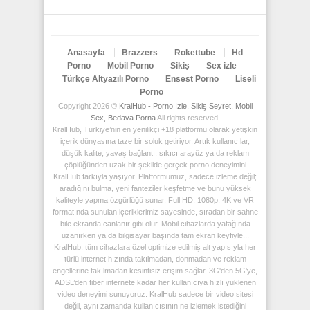
Anasayfa
Brazzers
Rokettube
Hd
Porno
Mobil Porno
Sikiş
Sex izle
Türkçe Altyazılı Porno
Ensest Porno
Liseli
Porno
Copyright 2026 ©
KralHub - Porno İzle, Sikiş Seyret, Mobil
Sex, Bedava Porna
All rights reserved.
KralHub, Türkiye’nin en yenilikçi +18 platformu olarak yetişkin
içerik dünyasına taze bir soluk getiriyor. Artık kullanıcılar,
düşük kalite, yavaş bağlantı, sıkıcı arayüz ya da reklam
çöplüğünden uzak bir şekilde gerçek porno deneyimini
KralHub farkıyla yaşıyor. Platformumuz, sadece izleme değil;
aradığını bulma, yeni fanteziler keşfetme ve bunu yüksek
kaliteyle yapma özgürlüğü sunar. Full HD, 1080p, 4K ve VR
formatında sunulan içeriklerimiz sayesinde, sıradan bir sahne
bile ekranda canlanır gibi olur. Mobil cihazlarda yatağında
uzanırken ya da bilgisayar başında tam ekran keyfiyle...
KralHub, tüm cihazlara özel optimize edilmiş alt yapısıyla her
türlü internet hızında takılmadan, donmadan ve reklam
engellerine takılmadan kesintisiz erişim sağlar. 3G'den 5G'ye,
ADSL’den fiber internete kadar her kullanıcıya hızlı yüklenen
video deneyimi sunuyoruz. KralHub sadece bir video sitesi
değil, aynı zamanda kullanıcısının ne izlemek istediğini