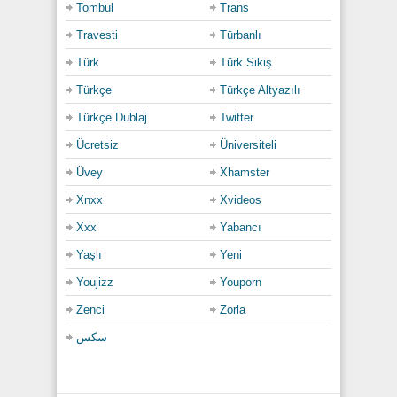
Tombul
Trans
Travesti
Türbanlı
Türk
Türk Sikiş
Türkçe
Türkçe Altyazılı
Türkçe Dublaj
Twitter
Ücretsiz
Üniversiteli
Üvey
Xhamster
Xnxx
Xvideos
Xxx
Yabancı
Yaşlı
Yeni
Youjizz
Youporn
Zenci
Zorla
سكس