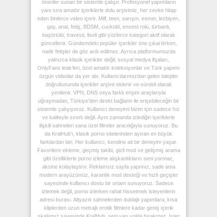
öneriler sunan bir sistemle çalışır. Profesyonel yapımların
yanı sıra amatör içeriklerle dolu arşivimiz, her zevke hitap
eden binlerce video içerir. Milf, teen, sarışın, esmer, lezbiyen,
gay, anal, fetiş, BDSM, cuckold, ensest rolü, türbanlı,
başörtülü, travesti, liseli gibi yüzlerce kategori aktif olarak
güncellenir. Gündemdeki popüler içerikler öne çıkarılırken,
nadir fetişler de göz ardı edilmez. Ayrıca platformumuzda
yalnızca klasik içerikler değil, sosyal medya ifşaları,
OnlyFans leak’leri, özel amatör koleksiyonlar ve Türk yapımı
özgün videolar da yer alır. Kullanıcılarımızdan gelen talepler
doğrultusunda içerikler arşive eklenir ve sürekli olarak
yenilenir. VPN, DNS veya farklı erişim araçlarıyla
uğraşmadan, Türkiye'den direkt bağlantı ile erişebileceğin bir
sistemle çalışıyoruz. Kullanıcı deneyimi bizim için sadece hız
ve kaliteyle sınırlı değil. Aynı zamanda izlediğin içeriklerle
ilişkili sahneleri sana özel filtreler aracılığıyla sunuyoruz. Bu
da KralHub’ı, klasik porno sitelerinden ayıran en büyük
farklardan biri. Her kullanıcı, kendine ait bir deneyim yaşar.
Favorilere ekleme, geçmiş takibi, gizli mod ve gelişmiş arama
gibi özelliklerle porno izleme alışkanlıkların seni yormaz,
aksine kolaylaştırır. Reklamsız sayfa yapımız, sade ama
modern arayüzümüz, karanlık mod desteği ve hızlı geçişler
sayesinde kullanıcı dostu bir ortam sunuyoruz. Sadece
izlemek değil, porno izlerken rahat hissetmek isteyenlerin
adresi burası. Altyazılı sahnelerden dublajlı yapımlara, kısa
kliplerden uzun metrajlı erotik filmlere kadar geniş içerik
skalamız sayesinde KralHub, seni yarı yolda bırakmaz. İster