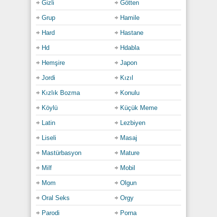
Gizli
Götten
Grup
Hamile
Hard
Hastane
Hd
Hdabla
Hemşire
Japon
Jordi
Kızıl
Kızlık Bozma
Konulu
Köylü
Küçük Meme
Latin
Lezbiyen
Liseli
Masaj
Mastürbasyon
Mature
Milf
Mobil
Mom
Olgun
Oral Seks
Orgy
Parodi
Porna