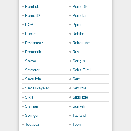
Pornhub
Porno 64
Porno 92
Pornolar
POV
Pprno
Public
Rahibe
Reklamsız
Rokettube
Romantik
Rus
Sakso
Sarışın
Sekreter
Seks Filmi
Seks izle
Sert
Sex Hikayeleri
Sex izle
Sikiş
Sikiş izle
Şişman
Suriyeli
Swinger
Tayland
Tecavüz
Teen