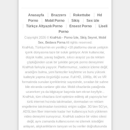
Anasayfa
Brazzers
Rokettube
Hd
Porno
Mobil Porno
Sikiş
Sex izle
Türkçe Altyazılı Porno
Ensest Porno
Liseli
Porno
Copyright 2026 ©
KralHub - Porno İzle, Sikiş Seyret, Mobil
Sex, Bedava Porna
All rights reserved.
KralHub, Türkiye’nin en yenilikçi +18 platformu olarak yetişkin
içerik dünyasına taze bir soluk getiriyor. Artık kullanıcılar,
düşük kalite, yavaş bağlantı, sıkıcı arayüz ya da reklam
çöplüğünden uzak bir şekilde gerçek porno deneyimini
KralHub farkıyla yaşıyor. Platformumuz, sadece izleme değil;
aradığını bulma, yeni fanteziler keşfetme ve bunu yüksek
kaliteyle yapma özgürlüğü sunar. Full HD, 1080p, 4K ve VR
formatında sunulan içeriklerimiz sayesinde, sıradan bir sahne
bile ekranda canlanır gibi olur. Mobil cihazlarda yatağında
uzanırken ya da bilgisayar başında tam ekran keyfiyle...
KralHub, tüm cihazlara özel optimize edilmiş alt yapısıyla her
türlü internet hızında takılmadan, donmadan ve reklam
engellerine takılmadan kesintisiz erişim sağlar. 3G'den 5G'ye,
ADSL’den fiber internete kadar her kullanıcıya hızlı yüklenen
video deneyimi sunuyoruz. KralHub sadece bir video sitesi
değil, aynı zamanda kullanıcısının ne izlemek istediğini
anlayan, alışkanlıklarını tanıyan ve bu veriler doğrultusunda