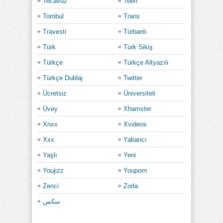
Tecavüz
Teen
Tombul
Trans
Travesti
Türbanlı
Türk
Türk Sikiş
Türkçe
Türkçe Altyazılı
Türkçe Dublaj
Twitter
Ücretsiz
Üniversiteli
Üvey
Xhamster
Xnxx
Xvideos
Xxx
Yabancı
Yaşlı
Yeni
Youjizz
Youporn
Zenci
Zorla
سكس