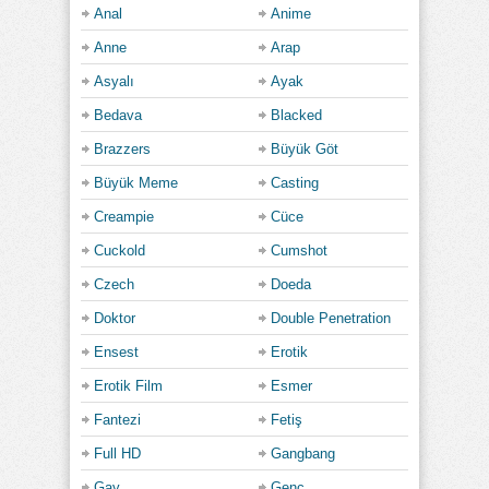
Anal
Anime
Category:
Anne
Arap
1080p
,
Büyük Meme
,
Full HD
,
Hd
,
Hdabla
,
Mastürbasyon
,
Mature
,
Milf
Asyalı
Ayak
Bedava
Blacked
Brazzers
Büyük Göt
Büyük Meme
Casting
Creampie
Cüce
Cuckold
Cumshot
Czech
Doeda
Doktor
Double Penetration
Ensest
Erotik
Erotik Film
Esmer
Fantezi
Fetiş
Full HD
Gangbang
Gay
Genç