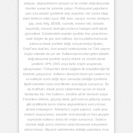
anlayan, alışkanlıklarını tanıyan ve bu veriler doğrultusunda
öneriler sunan bir sistemle çalışır. Profesyonel yapımların
yanı sıra amatör içeriklerle dolu arşivimiz, her zevke hitap
eden binlerce video içerir. Milf, teen, sarışın, esmer, lezbiyen,
gay, anal, fetiş, BDSM, cuckold, ensest rolü, türbanlı,
başörtülü, travesti, liseli gibi yüzlerce kategori aktif olarak
güncellenir. Gündemdeki popüler içerikler öne çıkarılırken,
nadir fetişler de göz ardı edilmez. Ayrıca platformumuzda
yalnızca klasik içerikler değil, sosyal medya ifşaları,
OnlyFans leak’leri, özel amatör koleksiyonlar ve Türk yapımı
özgün videolar da yer alır. Kullanıcılarımızdan gelen talepler
doğrultusunda içerikler arşive eklenir ve sürekli olarak
yenilenir. VPN, DNS veya farklı erişim araçlarıyla
uğraşmadan, Türkiye'den direkt bağlantı ile erişebileceğin bir
sistemle çalışıyoruz. Kullanıcı deneyimi bizim için sadece hız
ve kaliteyle sınırlı değil. Aynı zamanda izlediğin içeriklerle
ilişkili sahneleri sana özel filtreler aracılığıyla sunuyoruz. Bu
da KralHub’ı, klasik porno sitelerinden ayıran en büyük
farklardan biri. Her kullanıcı, kendine ait bir deneyim yaşar.
Favorilere ekleme, geçmiş takibi, gizli mod ve gelişmiş arama
gibi özelliklerle porno izleme alışkanlıkların seni yormaz,
aksine kolaylaştırır. Reklamsız sayfa yapımız, sade ama
modern arayüzümüz, karanlık mod desteği ve hızlı geçişler
sayesinde kullanıcı dostu bir ortam sunuyoruz. Sadece
izlemek değil, porno izlerken rahat hissetmek isteyenlerin
adresi burası. Altyazılı sahnelerden dublajlı yapımlara, kısa