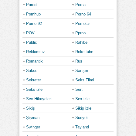
Parodi
Porna
Pornhub
Porno 64
Porno 92
Pornolar
POV
Pprno
Public
Rahibe
Reklamsız
Rokettube
Romantik
Rus
Sakso
Sarışın
Sekreter
Seks Filmi
Seks izle
Sert
Sex Hikayeleri
Sex izle
Sikiş
Sikiş izle
Şişman
Suriyeli
Swinger
Tayland