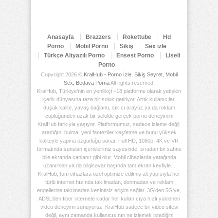
Anasayfa
Brazzers
Rokettube
Hd
Porno
Mobil Porno
Sikiş
Sex izle
Türkçe Altyazılı Porno
Ensest Porno
Liseli
Porno
Copyright 2026 ©
KralHub - Porno İzle, Sikiş Seyret, Mobil
Sex, Bedava Porna
All rights reserved.
KralHub, Türkiye’nin en yenilikçi +18 platformu olarak yetişkin
içerik dünyasına taze bir soluk getiriyor. Artık kullanıcılar,
düşük kalite, yavaş bağlantı, sıkıcı arayüz ya da reklam
çöplüğünden uzak bir şekilde gerçek porno deneyimini
KralHub farkıyla yaşıyor. Platformumuz, sadece izleme değil;
aradığını bulma, yeni fanteziler keşfetme ve bunu yüksek
kaliteyle yapma özgürlüğü sunar. Full HD, 1080p, 4K ve VR
formatında sunulan içeriklerimiz sayesinde, sıradan bir sahne
bile ekranda canlanır gibi olur. Mobil cihazlarda yatağında
uzanırken ya da bilgisayar başında tam ekran keyfiyle...
KralHub, tüm cihazlara özel optimize edilmiş alt yapısıyla her
türlü internet hızında takılmadan, donmadan ve reklam
engellerine takılmadan kesintisiz erişim sağlar. 3G'den 5G'ye,
ADSL’den fiber internete kadar her kullanıcıya hızlı yüklenen
video deneyimi sunuyoruz. KralHub sadece bir video sitesi
değil, aynı zamanda kullanıcısının ne izlemek istediğini