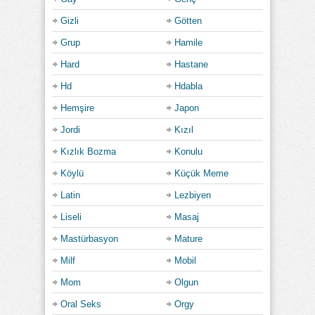
Gizli
Götten
Grup
Hamile
Hard
Hastane
Hd
Hdabla
Hemşire
Japon
Jordi
Kızıl
Kızlık Bozma
Konulu
Köylü
Küçük Meme
Latin
Lezbiyen
Liseli
Masaj
Mastürbasyon
Mature
Milf
Mobil
Mom
Olgun
Oral Seks
Orgy