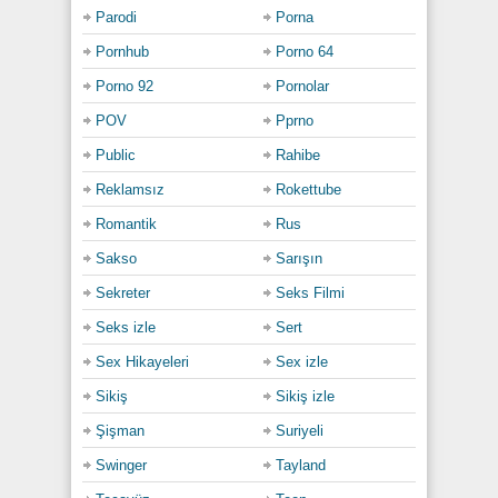
Parodi
Porna
Pornhub
Porno 64
Porno 92
Pornolar
POV
Pprno
Public
Rahibe
Reklamsız
Rokettube
Romantik
Rus
Sakso
Sarışın
Sekreter
Seks Filmi
Seks izle
Sert
Sex Hikayeleri
Sex izle
Sikiş
Sikiş izle
Şişman
Suriyeli
Swinger
Tayland