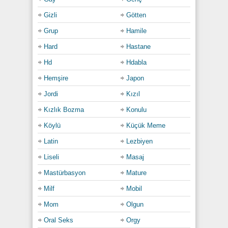
Gizli
Götten
Grup
Hamile
Hard
Hastane
Hd
Hdabla
Hemşire
Japon
Jordi
Kızıl
Kızlık Bozma
Konulu
Köylü
Küçük Meme
Latin
Lezbiyen
Liseli
Masaj
Mastürbasyon
Mature
Milf
Mobil
Mom
Olgun
Oral Seks
Orgy