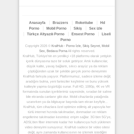
Anasayfa
Brazzers
Rokettube
Hd
Porno
Mobil Porno
Sikiş
Sex izle
Türkçe Altyazılı Porno
Ensest Porno
Liseli
Porno
Copyright 2026 ©
KralHub - Porno İzle, Sikiş Seyret, Mobil
Sex, Bedava Porna
All rights reserved.
KralHub, Türkiye’nin en yenilikçi +18 platformu olarak yetişkin
içerik dünyasına taze bir soluk getiriyor. Artık kullanıcılar,
düşük kalite, yavaş bağlantı, sıkıcı arayüz ya da reklam
çöplüğünden uzak bir şekilde gerçek porno deneyimini
KralHub farkıyla yaşıyor. Platformumuz, sadece izleme değil;
aradığını bulma, yeni fanteziler keşfetme ve bunu yüksek
kaliteyle yapma özgürlüğü sunar. Full HD, 1080p, 4K ve VR
formatında sunulan içeriklerimiz sayesinde, sıradan bir sahne
bile ekranda canlanır gibi olur. Mobil cihazlarda yatağında
uzanırken ya da bilgisayar başında tam ekran keyfiyle...
KralHub, tüm cihazlara özel optimize edilmiş alt yapısıyla her
türlü internet hızında takılmadan, donmadan ve reklam
engellerine takılmadan kesintisiz erişim sağlar. 3G'den 5G'ye,
ADSL’den fiber internete kadar her kullanıcıya hızlı yüklenen
video deneyimi sunuyoruz. KralHub sadece bir video sitesi
değil, aynı zamanda kullanıcısının ne izlemek istediğini