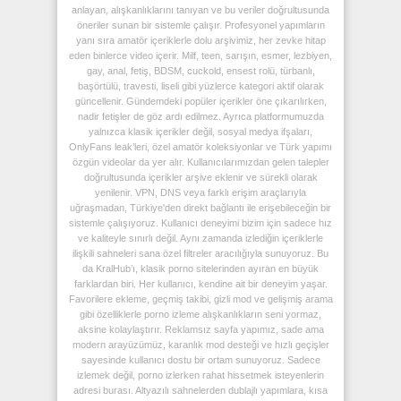
anlayan, alışkanlıklarını tanıyan ve bu veriler doğrultusunda
öneriler sunan bir sistemle çalışır. Profesyonel yapımların
yanı sıra amatör içeriklerle dolu arşivimiz, her zevke hitap
eden binlerce video içerir. Milf, teen, sarışın, esmer, lezbiyen,
gay, anal, fetiş, BDSM, cuckold, ensest rolü, türbanlı,
başörtülü, travesti, liseli gibi yüzlerce kategori aktif olarak
güncellenir. Gündemdeki popüler içerikler öne çıkarılırken,
nadir fetişler de göz ardı edilmez. Ayrıca platformumuzda
yalnızca klasik içerikler değil, sosyal medya ifşaları,
OnlyFans leak’leri, özel amatör koleksiyonlar ve Türk yapımı
özgün videolar da yer alır. Kullanıcılarımızdan gelen talepler
doğrultusunda içerikler arşive eklenir ve sürekli olarak
yenilenir. VPN, DNS veya farklı erişim araçlarıyla
uğraşmadan, Türkiye'den direkt bağlantı ile erişebileceğin bir
sistemle çalışıyoruz. Kullanıcı deneyimi bizim için sadece hız
ve kaliteyle sınırlı değil. Aynı zamanda izlediğin içeriklerle
ilişkili sahneleri sana özel filtreler aracılığıyla sunuyoruz. Bu
da KralHub’ı, klasik porno sitelerinden ayıran en büyük
farklardan biri. Her kullanıcı, kendine ait bir deneyim yaşar.
Favorilere ekleme, geçmiş takibi, gizli mod ve gelişmiş arama
gibi özelliklerle porno izleme alışkanlıkların seni yormaz,
aksine kolaylaştırır. Reklamsız sayfa yapımız, sade ama
modern arayüzümüz, karanlık mod desteği ve hızlı geçişler
sayesinde kullanıcı dostu bir ortam sunuyoruz. Sadece
izlemek değil, porno izlerken rahat hissetmek isteyenlerin
adresi burası. Altyazılı sahnelerden dublajlı yapımlara, kısa