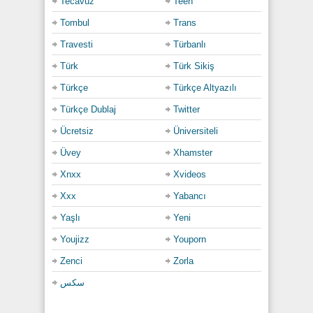
Tecavüz
Teen
Tombul
Trans
Travesti
Türbanlı
Türk
Türk Sikiş
Türkçe
Türkçe Altyazılı
Türkçe Dublaj
Twitter
Ücretsiz
Üniversiteli
Üvey
Xhamster
Xnxx
Xvideos
Xxx
Yabancı
Yaşlı
Yeni
Youjizz
Youporn
Zenci
Zorla
سكس