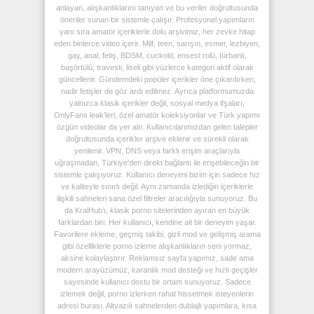
anlayan, alışkanlıklarını tanıyan ve bu veriler doğrultusunda
öneriler sunan bir sistemle çalışır. Profesyonel yapımların
yanı sıra amatör içeriklerle dolu arşivimiz, her zevke hitap
eden binlerce video içerir. Milf, teen, sarışın, esmer, lezbiyen,
gay, anal, fetiş, BDSM, cuckold, ensest rolü, türbanlı,
başörtülü, travesti, liseli gibi yüzlerce kategori aktif olarak
güncellenir. Gündemdeki popüler içerikler öne çıkarılırken,
nadir fetişler de göz ardı edilmez. Ayrıca platformumuzda
yalnızca klasik içerikler değil, sosyal medya ifşaları,
OnlyFans leak’leri, özel amatör koleksiyonlar ve Türk yapımı
özgün videolar da yer alır. Kullanıcılarımızdan gelen talepler
doğrultusunda içerikler arşive eklenir ve sürekli olarak
yenilenir. VPN, DNS veya farklı erişim araçlarıyla
uğraşmadan, Türkiye'den direkt bağlantı ile erişebileceğin bir
sistemle çalışıyoruz. Kullanıcı deneyimi bizim için sadece hız
ve kaliteyle sınırlı değil. Aynı zamanda izlediğin içeriklerle
ilişkili sahneleri sana özel filtreler aracılığıyla sunuyoruz. Bu
da KralHub’ı, klasik porno sitelerinden ayıran en büyük
farklardan biri. Her kullanıcı, kendine ait bir deneyim yaşar.
Favorilere ekleme, geçmiş takibi, gizli mod ve gelişmiş arama
gibi özelliklerle porno izleme alışkanlıkların seni yormaz,
aksine kolaylaştırır. Reklamsız sayfa yapımız, sade ama
modern arayüzümüz, karanlık mod desteği ve hızlı geçişler
sayesinde kullanıcı dostu bir ortam sunuyoruz. Sadece
izlemek değil, porno izlerken rahat hissetmek isteyenlerin
adresi burası. Altyazılı sahnelerden dublajlı yapımlara, kısa