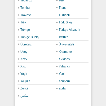
Tecavüz
Teen
Tombul
Trans
Travesti
Türbanlı
Türk
Türk Sikiş
Türkçe
Türkçe Altyazılı
Türkçe Dublaj
Twitter
Ücretsiz
Üniversiteli
Üvey
Xhamster
Xnxx
Xvideos
Xxx
Yabancı
Yaşlı
Yeni
Youjizz
Youporn
Zenci
Zorla
سكس