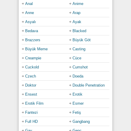
Anal
Anime
tekrar. Göğüslerine vurulan ellerin izleri kırmızıya
dönmüş, odada sadece yoğun orgazm sesleri
Anne
Arap
yankılanıyordu.
Asyalı
Ayak
Sonunda çatlaklarından sıcak boşalımı içeri boca
Bedava
Blacked
edip kendini tam anlamıyla saldı; akışıyla birlikte
bütün bedeninde patlamak üzere olan bir bomba
Brazzers
Büyük Göt
gibi infilak etti Mycandyalice… Yarası delik
Büyük Meme
Casting
amcığına gömülüp acımasızca inleyen bu hikaye
orada sona erdi: çıplaklığın ve sapkın arzuların
Creampie
Cüce
kesintisiz hükmünde…
Cuckold
Cumshot
Category:
Czech
Doeda
Am Sikiş
,
Büyük Meme
,
Milf
,
Olgun
,
Rokettube
,
Sarışın
Doktor
Double Penetration
Ensest
Erotik
Erotik Film
Esmer
Fantezi
Fetiş
Full HD
Gangbang
Gay
Genç