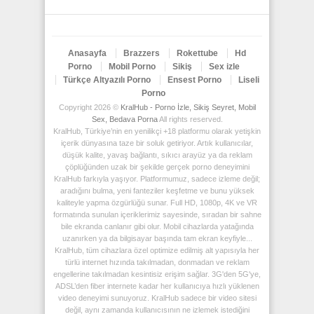
Anasayfa
Brazzers
Rokettube
Hd
Porno
Mobil Porno
Sikiş
Sex izle
Türkçe Altyazılı Porno
Ensest Porno
Liseli
Porno
Copyright 2026 ©
KralHub - Porno İzle, Sikiş Seyret, Mobil
Sex, Bedava Porna
All rights reserved.
KralHub, Türkiye’nin en yenilikçi +18 platformu olarak yetişkin
içerik dünyasına taze bir soluk getiriyor. Artık kullanıcılar,
düşük kalite, yavaş bağlantı, sıkıcı arayüz ya da reklam
çöplüğünden uzak bir şekilde gerçek porno deneyimini
KralHub farkıyla yaşıyor. Platformumuz, sadece izleme değil;
aradığını bulma, yeni fanteziler keşfetme ve bunu yüksek
kaliteyle yapma özgürlüğü sunar. Full HD, 1080p, 4K ve VR
formatında sunulan içeriklerimiz sayesinde, sıradan bir sahne
bile ekranda canlanır gibi olur. Mobil cihazlarda yatağında
uzanırken ya da bilgisayar başında tam ekran keyfiyle...
KralHub, tüm cihazlara özel optimize edilmiş alt yapısıyla her
türlü internet hızında takılmadan, donmadan ve reklam
engellerine takılmadan kesintisiz erişim sağlar. 3G'den 5G'ye,
ADSL’den fiber internete kadar her kullanıcıya hızlı yüklenen
video deneyimi sunuyoruz. KralHub sadece bir video sitesi
değil, aynı zamanda kullanıcısının ne izlemek istediğini