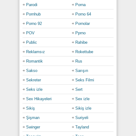
Parodi
Porna
Pornhub
Porno 64
Porno 92
Pornolar
POV
Pprno
Public
Rahibe
Reklamsız
Rokettube
Romantik
Rus
Sakso
Sarışın
Sekreter
Seks Filmi
Seks izle
Sert
Sex Hikayeleri
Sex izle
Sikiş
Sikiş izle
Şişman
Suriyeli
Swinger
Tayland