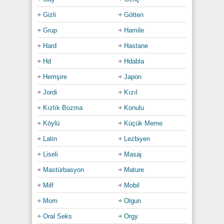
Gizli
Götten
Grup
Hamile
Hard
Hastane
Hd
Hdabla
Hemşire
Japon
Jordi
Kızıl
Kızlık Bozma
Konulu
Köylü
Küçük Meme
Latin
Lezbiyen
Liseli
Masaj
Mastürbasyon
Mature
Milf
Mobil
Mom
Olgun
Oral Seks
Orgy