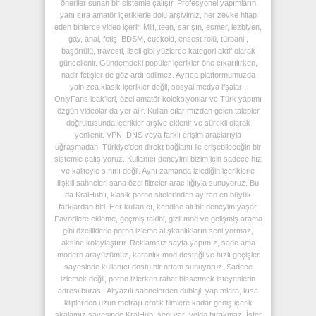
öneriler sunan bir sistemle çalışır. Profesyonel yapımların
yanı sıra amatör içeriklerle dolu arşivimiz, her zevke hitap
eden binlerce video içerir. Milf, teen, sarışın, esmer, lezbiyen,
gay, anal, fetiş, BDSM, cuckold, ensest rolü, türbanlı,
başörtülü, travesti, liseli gibi yüzlerce kategori aktif olarak
güncellenir. Gündemdeki popüler içerikler öne çıkarılırken,
nadir fetişler de göz ardı edilmez. Ayrıca platformumuzda
yalnızca klasik içerikler değil, sosyal medya ifşaları,
OnlyFans leak’leri, özel amatör koleksiyonlar ve Türk yapımı
özgün videolar da yer alır. Kullanıcılarımızdan gelen talepler
doğrultusunda içerikler arşive eklenir ve sürekli olarak
yenilenir. VPN, DNS veya farklı erişim araçlarıyla
uğraşmadan, Türkiye'den direkt bağlantı ile erişebileceğin bir
sistemle çalışıyoruz. Kullanıcı deneyimi bizim için sadece hız
ve kaliteyle sınırlı değil. Aynı zamanda izlediğin içeriklerle
ilişkili sahneleri sana özel filtreler aracılığıyla sunuyoruz. Bu
da KralHub’ı, klasik porno sitelerinden ayıran en büyük
farklardan biri. Her kullanıcı, kendine ait bir deneyim yaşar.
Favorilere ekleme, geçmiş takibi, gizli mod ve gelişmiş arama
gibi özelliklerle porno izleme alışkanlıkların seni yormaz,
aksine kolaylaştırır. Reklamsız sayfa yapımız, sade ama
modern arayüzümüz, karanlık mod desteği ve hızlı geçişler
sayesinde kullanıcı dostu bir ortam sunuyoruz. Sadece
izlemek değil, porno izlerken rahat hissetmek isteyenlerin
adresi burası. Altyazılı sahnelerden dublajlı yapımlara, kısa
kliplerden uzun metrajlı erotik filmlere kadar geniş içerik
skalamız sayesinde KralHub, seni yarı yolda bırakmaz. İster