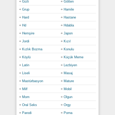
Gizli
Götten
Grup
Hamile
Hard
Hastane
Hd
Hdabla
Hemşire
Japon
Jordi
Kızıl
Kızlık Bozma
Konulu
Köylü
Küçük Meme
Latin
Lezbiyen
Liseli
Masaj
Mastürbasyon
Mature
Milf
Mobil
Mom
Olgun
Oral Seks
Orgy
Parodi
Porna