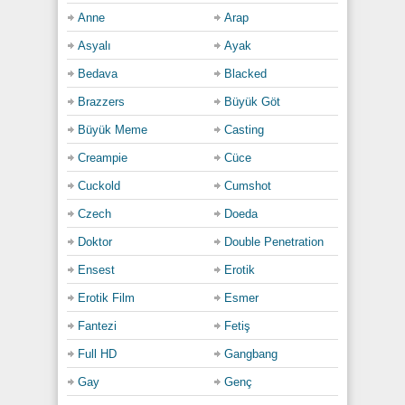
yapışıp titrerken orası tam anlamıyla cehennemin
Anne
Arap
ortasıydı. Koku, ses ve nefeslerin karıştığı bu
Asyalı
Ayak
lanetli anda kirli arzular dipte patlama yapmıştı;
kimsecikler onları durduramazdı artık. Baştan aşağı
Bedava
Blacked
soyunmuş o ateşli folloşun alnındaki ter damlaları
bile yaşadığı zevkin şiddetini ele veriyordu: Sonuna
Brazzers
Büyük Göt
dek dayandı o hunhar sikişe, son damlasına dek
Büyük Meme
Casting
doydu…
Creampie
Cüce
Category:
Cuckold
Cumshot
Anal
,
Büyük Göt
,
Büyük Meme
,
Doeda
,
Genç
,
Hdabla
,
Teen
Czech
Doeda
Doktor
Double Penetration
Ensest
Erotik
Erotik Film
Esmer
Fantezi
Fetiş
Full HD
Gangbang
Gay
Genç