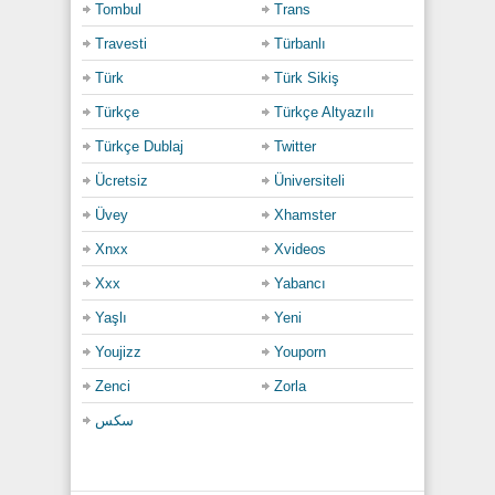
Tombul
Trans
Travesti
Türbanlı
Türk
Türk Sikiş
Türkçe
Türkçe Altyazılı
Türkçe Dublaj
Twitter
Ücretsiz
Üniversiteli
Üvey
Xhamster
Xnxx
Xvideos
Xxx
Yabancı
Yaşlı
Yeni
Youjizz
Youporn
Zenci
Zorla
سكس