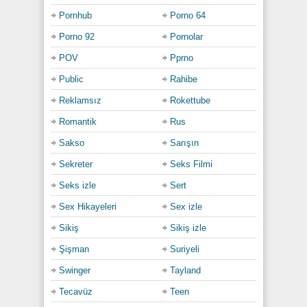
Pornhub
Porno 64
Porno 92
Pornolar
POV
Pprno
Public
Rahibe
Reklamsız
Rokettube
Romantik
Rus
Sakso
Sarışın
Sekreter
Seks Filmi
Seks izle
Sert
Sex Hikayeleri
Sex izle
Sikiş
Sikiş izle
Şişman
Suriyeli
Swinger
Tayland
Tecavüz
Teen