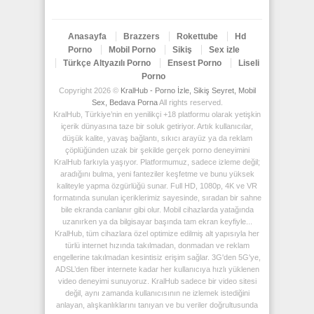
Anasayfa
Brazzers
Rokettube
Hd
Porno
Mobil Porno
Sikiş
Sex izle
Türkçe Altyazılı Porno
Ensest Porno
Liseli
Porno
Copyright 2026 ©
KralHub - Porno İzle, Sikiş Seyret, Mobil
Sex, Bedava Porna
All rights reserved.
KralHub, Türkiye’nin en yenilikçi +18 platformu olarak yetişkin
içerik dünyasına taze bir soluk getiriyor. Artık kullanıcılar,
düşük kalite, yavaş bağlantı, sıkıcı arayüz ya da reklam
çöplüğünden uzak bir şekilde gerçek porno deneyimini
KralHub farkıyla yaşıyor. Platformumuz, sadece izleme değil;
aradığını bulma, yeni fanteziler keşfetme ve bunu yüksek
kaliteyle yapma özgürlüğü sunar. Full HD, 1080p, 4K ve VR
formatında sunulan içeriklerimiz sayesinde, sıradan bir sahne
bile ekranda canlanır gibi olur. Mobil cihazlarda yatağında
uzanırken ya da bilgisayar başında tam ekran keyfiyle...
KralHub, tüm cihazlara özel optimize edilmiş alt yapısıyla her
türlü internet hızında takılmadan, donmadan ve reklam
engellerine takılmadan kesintisiz erişim sağlar. 3G'den 5G'ye,
ADSL’den fiber internete kadar her kullanıcıya hızlı yüklenen
video deneyimi sunuyoruz. KralHub sadece bir video sitesi
değil, aynı zamanda kullanıcısının ne izlemek istediğini
anlayan, alışkanlıklarını tanıyan ve bu veriler doğrultusunda