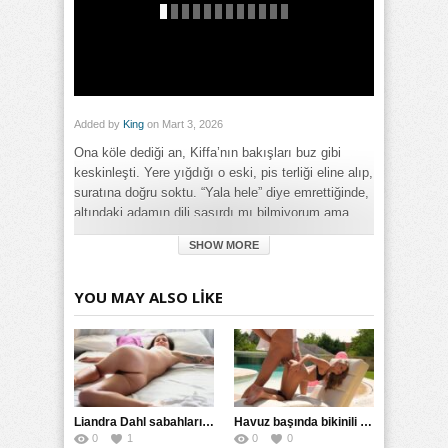
Added by
King
on Mart 3, 2026
Ona köle dediği an, Kiffa’nın bakışları buz gibi
keskinleşti. Yere yığdığı o eski, pis terliği eline alıp,
suratına doğru soktu. “Yala hele” diye emrettiğinde,
altındaki adamın dili şaşırdı mı bilmiyorum ama
dilini terlikle buluşturması an meselesiydi. Terliğin
SHOW MORE
üzerindeki maytıntı ve kirler adamın dilinde acı bir
tat bırakıyordu; ama o boğuk nefesleriyle daha
fazla itiraz etmedi. Günlerdir üzerine basa basa
YOU MAY ALSO LIKE
öğretilen bu aşağılık görev onu dile getirirken içinde
tarif edilemez bir utançla karışık arzu
uyandırıyordu.
Kiffa’nın ayaklarına yalayıp yutmaya başladığında
ise işler iyice çığrından çıktı. Kirli flipflopun
Liandra Dahl sabahları daha enerjik oluyor
Havuz başında bikinili güzel kıza dışarda çakıyor
arasından sıvılar damlıyordu; o pisliklerin içine
0
1
0
0