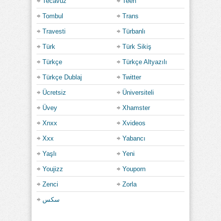
Tecavüz
Teen
Tombul
Trans
Travesti
Türbanlı
Türk
Türk Sikiş
Türkçe
Türkçe Altyazılı
Türkçe Dublaj
Twitter
Ücretsiz
Üniversiteli
Üvey
Xhamster
Xnxx
Xvideos
Xxx
Yabancı
Yaşlı
Yeni
Youjizz
Youporn
Zenci
Zorla
سكس