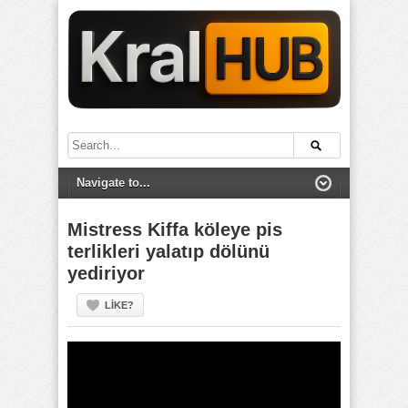
Mistress Kiffa köleye pis
terlikleri yalatıp dölünü
yediriyor
LIKE?