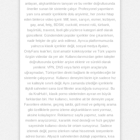
anlayan, alışkanlıklarını tanıyan ve bu veriler doğrultusunda
öneriler sunan bir sistemle çalışır. Profesyonel yapımların
yanı sıra amatör içeriklerle dolu arşivimiz, her zevke hitap
eden binlerce video içerir. Milf, teen, sarışın, esmer, lezbiyen,
gay, anal, fetiş, BDSM, cuckold, ensest rolü, türbanlı,
başörtülü, travesti, liseli gibi yüzlerce kategori aktif olarak
güncellenir. Gündemdeki popüler içerikler öne çıkarılırken,
nadir fetişler de göz ardı edilmez. Ayrıca platformumuzda
yalnızca klasik içerikler değil, sosyal medya ifşaları,
OnlyFans leak’leri, özel amatör koleksiyonlar ve Türk yapımı
özgün videolar da yer alır. Kullanıcılarımızdan gelen talepler
doğrultusunda içerikler arşive eklenir ve sürekli olarak
yenilenir. VPN, DNS veya farklı erişim araçlarıyla
uğraşmadan, Türkiye'den direkt bağlantı ile erişebileceğin bir
sistemle çalışıyoruz. Kullanıcı deneyimi bizim için sadece hız
ve kaliteyle sınırlı değil. Aynı zamanda izlediğin içeriklerle
ilişkili sahneleri sana özel filtreler aracılığıyla sunuyoruz. Bu
da KralHub’ı, klasik porno sitelerinden ayıran en büyük
farklardan biri. Her kullanıcı, kendine ait bir deneyim yaşar.
Favorilere ekleme, geçmiş takibi, gizli mod ve gelişmiş arama
gibi özelliklerle porno izleme alışkanlıkların seni yormaz,
aksine kolaylaştırır. Reklamsız sayfa yapımız, sade ama
modern arayüzümüz, karanlık mod desteği ve hızlı geçişler
sayesinde kullanıcı dostu bir ortam sunuyoruz. Sadece
izlemek değil, porno izlerken rahat hissetmek isteyenlerin
adresi burası. Altyazılı sahnelerden dublajlı yapımlara, kısa