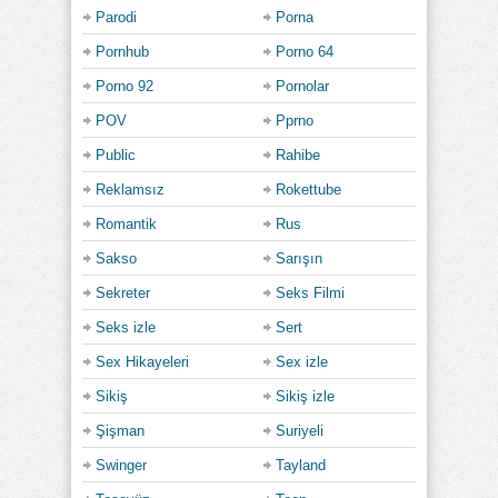
Parodi
Porna
Pornhub
Porno 64
Porno 92
Pornolar
POV
Pprno
Public
Rahibe
Reklamsız
Rokettube
Romantik
Rus
Sakso
Sarışın
Sekreter
Seks Filmi
Seks izle
Sert
Sex Hikayeleri
Sex izle
Sikiş
Sikiş izle
Şişman
Suriyeli
Swinger
Tayland