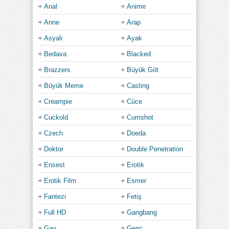
Anal
Anime
Derin derin kökleyerek adamı acıya boğarken
nefesi hızlandı; yatak odası komple onun korkusuz
Anne
Arap
dominasyonuyla sarsılıyordu.
Asyalı
Ayak
Gecenin sonunda adam yalnızca efendisinin
Bedava
Blacked
ayaklarına değil, bütün pisliklerine ve köklemesine
tapar hale gelmişti. Her aşağılamada biraz daha
Brazzers
Büyük Göt
parçalanıyor, her sikilişte biraz daha teslim
Büyük Meme
Casting
oluyordu…
Creampie
Cüce
Category:
Cuckold
Cumshot
Am Yalama
,
Ayak
,
Cumshot
,
Fetiş
,
Porno 92
,
Public
Czech
Doeda
Doktor
Double Penetration
Ensest
Erotik
Erotik Film
Esmer
Fantezi
Fetiş
Full HD
Gangbang
Gay
Genç