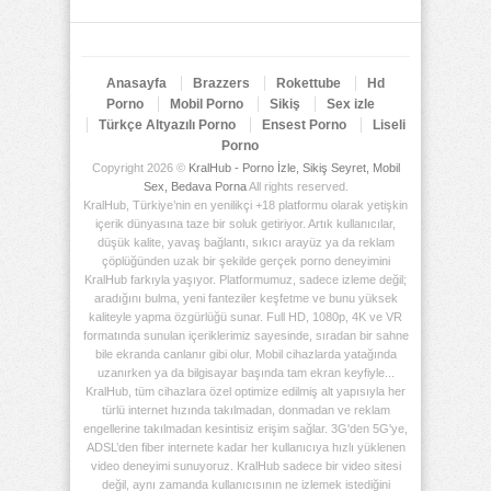
Anasayfa
Brazzers
Rokettube
Hd
Porno
Mobil Porno
Sikiş
Sex izle
Türkçe Altyazılı Porno
Ensest Porno
Liseli
Porno
Copyright 2026 ©
KralHub - Porno İzle, Sikiş Seyret, Mobil
Sex, Bedava Porna
All rights reserved.
KralHub, Türkiye’nin en yenilikçi +18 platformu olarak yetişkin
içerik dünyasına taze bir soluk getiriyor. Artık kullanıcılar,
düşük kalite, yavaş bağlantı, sıkıcı arayüz ya da reklam
çöplüğünden uzak bir şekilde gerçek porno deneyimini
KralHub farkıyla yaşıyor. Platformumuz, sadece izleme değil;
aradığını bulma, yeni fanteziler keşfetme ve bunu yüksek
kaliteyle yapma özgürlüğü sunar. Full HD, 1080p, 4K ve VR
formatında sunulan içeriklerimiz sayesinde, sıradan bir sahne
bile ekranda canlanır gibi olur. Mobil cihazlarda yatağında
uzanırken ya da bilgisayar başında tam ekran keyfiyle...
KralHub, tüm cihazlara özel optimize edilmiş alt yapısıyla her
türlü internet hızında takılmadan, donmadan ve reklam
engellerine takılmadan kesintisiz erişim sağlar. 3G'den 5G'ye,
ADSL’den fiber internete kadar her kullanıcıya hızlı yüklenen
video deneyimi sunuyoruz. KralHub sadece bir video sitesi
değil, aynı zamanda kullanıcısının ne izlemek istediğini