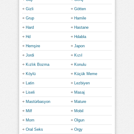
Gizli
Götten
Grup
Hamile
Hard
Hastane
Hd
Hdabla
Hemşire
Japon
Jordi
Kızıl
Kızlık Bozma
Konulu
Köylü
Küçük Meme
Latin
Lezbiyen
Liseli
Masaj
Mastürbasyon
Mature
Milf
Mobil
Mom
Olgun
Oral Seks
Orgy