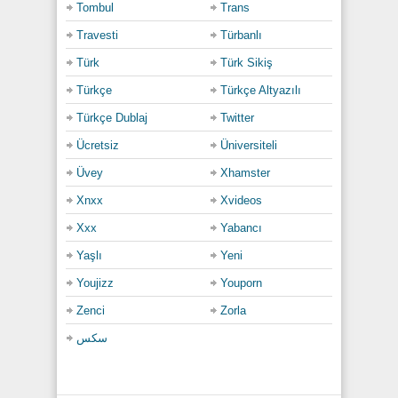
Tombul
Trans
Travesti
Türbanlı
Türk
Türk Sikiş
Türkçe
Türkçe Altyazılı
Türkçe Dublaj
Twitter
Ücretsiz
Üniversiteli
Üvey
Xhamster
Xnxx
Xvideos
Xxx
Yabancı
Yaşlı
Yeni
Youjizz
Youporn
Zenci
Zorla
سكس