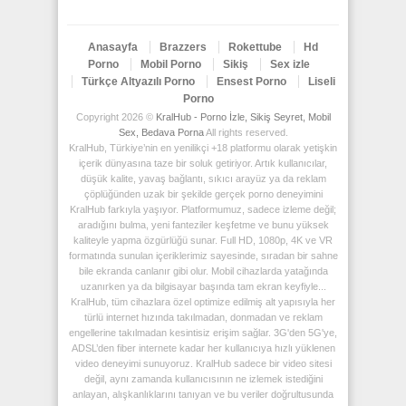
Anasayfa
Brazzers
Rokettube
Hd
Porno
Mobil Porno
Sikiş
Sex izle
Türkçe Altyazılı Porno
Ensest Porno
Liseli
Porno
Copyright 2026 ©
KralHub - Porno İzle, Sikiş Seyret, Mobil
Sex, Bedava Porna
All rights reserved.
KralHub, Türkiye’nin en yenilikçi +18 platformu olarak yetişkin
içerik dünyasına taze bir soluk getiriyor. Artık kullanıcılar,
düşük kalite, yavaş bağlantı, sıkıcı arayüz ya da reklam
çöplüğünden uzak bir şekilde gerçek porno deneyimini
KralHub farkıyla yaşıyor. Platformumuz, sadece izleme değil;
aradığını bulma, yeni fanteziler keşfetme ve bunu yüksek
kaliteyle yapma özgürlüğü sunar. Full HD, 1080p, 4K ve VR
formatında sunulan içeriklerimiz sayesinde, sıradan bir sahne
bile ekranda canlanır gibi olur. Mobil cihazlarda yatağında
uzanırken ya da bilgisayar başında tam ekran keyfiyle...
KralHub, tüm cihazlara özel optimize edilmiş alt yapısıyla her
türlü internet hızında takılmadan, donmadan ve reklam
engellerine takılmadan kesintisiz erişim sağlar. 3G'den 5G'ye,
ADSL’den fiber internete kadar her kullanıcıya hızlı yüklenen
video deneyimi sunuyoruz. KralHub sadece bir video sitesi
değil, aynı zamanda kullanıcısının ne izlemek istediğini
anlayan, alışkanlıklarını tanıyan ve bu veriler doğrultusunda