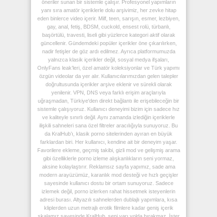
öneriler sunan bir sistemle çalışır. Profesyonel yapımların
yanı sıra amatör içeriklerle dolu arşivimiz, her zevke hitap
eden binlerce video içerir. Milf, teen, sarışın, esmer, lezbiyen,
gay, anal, fetiş, BDSM, cuckold, ensest rolü, türbanlı,
başörtülü, travesti, liseli gibi yüzlerce kategori aktif olarak
güncellenir. Gündemdeki popüler içerikler öne çıkarılırken,
nadir fetişler de göz ardı edilmez. Ayrıca platformumuzda
yalnızca klasik içerikler değil, sosyal medya ifşaları,
OnlyFans leak’leri, özel amatör koleksiyonlar ve Türk yapımı
özgün videolar da yer alır. Kullanıcılarımızdan gelen talepler
doğrultusunda içerikler arşive eklenir ve sürekli olarak
yenilenir. VPN, DNS veya farklı erişim araçlarıyla
uğraşmadan, Türkiye'den direkt bağlantı ile erişebileceğin bir
sistemle çalışıyoruz. Kullanıcı deneyimi bizim için sadece hız
ve kaliteyle sınırlı değil. Aynı zamanda izlediğin içeriklerle
ilişkili sahneleri sana özel filtreler aracılığıyla sunuyoruz. Bu
da KralHub’ı, klasik porno sitelerinden ayıran en büyük
farklardan biri. Her kullanıcı, kendine ait bir deneyim yaşar.
Favorilere ekleme, geçmiş takibi, gizli mod ve gelişmiş arama
gibi özelliklerle porno izleme alışkanlıkların seni yormaz,
aksine kolaylaştırır. Reklamsız sayfa yapımız, sade ama
modern arayüzümüz, karanlık mod desteği ve hızlı geçişler
sayesinde kullanıcı dostu bir ortam sunuyoruz. Sadece
izlemek değil, porno izlerken rahat hissetmek isteyenlerin
adresi burası. Altyazılı sahnelerden dublajlı yapımlara, kısa
kliplerden uzun metrajlı erotik filmlere kadar geniş içerik
skalamız sayesinde KralHub, seni yarı yolda bırakmaz. İster