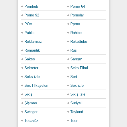
Pornhub
Porno 64
Porno 92
Pornolar
POV
Pprno
Public
Rahibe
Reklamsız
Rokettube
Romantik
Rus
Sakso
Sarışın
Sekreter
Seks Filmi
Seks izle
Sert
Sex Hikayeleri
Sex izle
Sikiş
Sikiş izle
Şişman
Suriyeli
Swinger
Tayland
Tecavüz
Teen