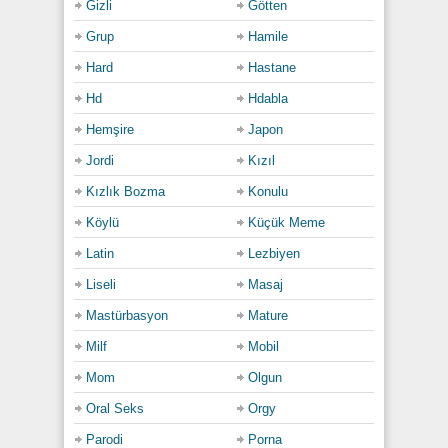
Gizli
Götten
Grup
Hamile
Hard
Hastane
Hd
Hdabla
Hemşire
Japon
Jordi
Kızıl
Kızlık Bozma
Konulu
Köylü
Küçük Meme
Latin
Lezbiyen
Liseli
Masaj
Mastürbasyon
Mature
Milf
Mobil
Mom
Olgun
Oral Seks
Orgy
Parodi
Porna