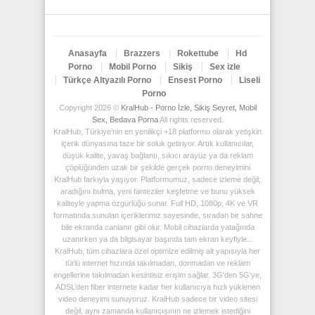
Anasayfa
Brazzers
Rokettube
Hd
Porno
Mobil Porno
Sikiş
Sex izle
Türkçe Altyazılı Porno
Ensest Porno
Liseli
Porno
Copyright 2026 ©
KralHub - Porno İzle, Sikiş Seyret, Mobil
Sex, Bedava Porna
All rights reserved.
KralHub, Türkiye’nin en yenilikçi +18 platformu olarak yetişkin
içerik dünyasına taze bir soluk getiriyor. Artık kullanıcılar,
düşük kalite, yavaş bağlantı, sıkıcı arayüz ya da reklam
çöplüğünden uzak bir şekilde gerçek porno deneyimini
KralHub farkıyla yaşıyor. Platformumuz, sadece izleme değil;
aradığını bulma, yeni fanteziler keşfetme ve bunu yüksek
kaliteyle yapma özgürlüğü sunar. Full HD, 1080p, 4K ve VR
formatında sunulan içeriklerimiz sayesinde, sıradan bir sahne
bile ekranda canlanır gibi olur. Mobil cihazlarda yatağında
uzanırken ya da bilgisayar başında tam ekran keyfiyle...
KralHub, tüm cihazlara özel optimize edilmiş alt yapısıyla her
türlü internet hızında takılmadan, donmadan ve reklam
engellerine takılmadan kesintisiz erişim sağlar. 3G'den 5G'ye,
ADSL’den fiber internete kadar her kullanıcıya hızlı yüklenen
video deneyimi sunuyoruz. KralHub sadece bir video sitesi
değil, aynı zamanda kullanıcısının ne izlemek istediğini