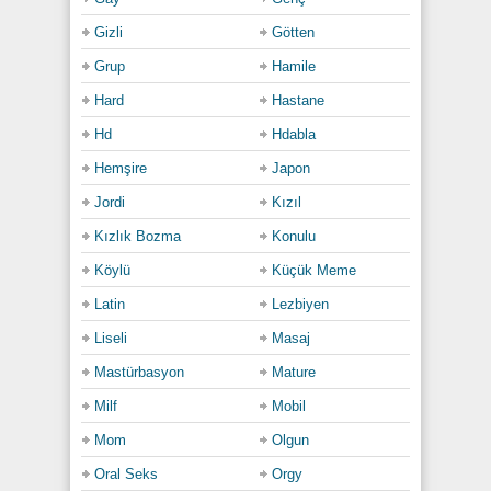
Gizli
Götten
Grup
Hamile
Hard
Hastane
Hd
Hdabla
Hemşire
Japon
Jordi
Kızıl
Kızlık Bozma
Konulu
Köylü
Küçük Meme
Latin
Lezbiyen
Liseli
Masaj
Mastürbasyon
Mature
Milf
Mobil
Mom
Olgun
Oral Seks
Orgy