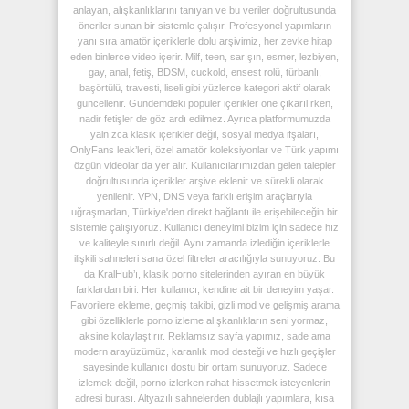
anlayan, alışkanlıklarını tanıyan ve bu veriler doğrultusunda
öneriler sunan bir sistemle çalışır. Profesyonel yapımların
yanı sıra amatör içeriklerle dolu arşivimiz, her zevke hitap
eden binlerce video içerir. Milf, teen, sarışın, esmer, lezbiyen,
gay, anal, fetiş, BDSM, cuckold, ensest rolü, türbanlı,
başörtülü, travesti, liseli gibi yüzlerce kategori aktif olarak
güncellenir. Gündemdeki popüler içerikler öne çıkarılırken,
nadir fetişler de göz ardı edilmez. Ayrıca platformumuzda
yalnızca klasik içerikler değil, sosyal medya ifşaları,
OnlyFans leak’leri, özel amatör koleksiyonlar ve Türk yapımı
özgün videolar da yer alır. Kullanıcılarımızdan gelen talepler
doğrultusunda içerikler arşive eklenir ve sürekli olarak
yenilenir. VPN, DNS veya farklı erişim araçlarıyla
uğraşmadan, Türkiye'den direkt bağlantı ile erişebileceğin bir
sistemle çalışıyoruz. Kullanıcı deneyimi bizim için sadece hız
ve kaliteyle sınırlı değil. Aynı zamanda izlediğin içeriklerle
ilişkili sahneleri sana özel filtreler aracılığıyla sunuyoruz. Bu
da KralHub’ı, klasik porno sitelerinden ayıran en büyük
farklardan biri. Her kullanıcı, kendine ait bir deneyim yaşar.
Favorilere ekleme, geçmiş takibi, gizli mod ve gelişmiş arama
gibi özelliklerle porno izleme alışkanlıkların seni yormaz,
aksine kolaylaştırır. Reklamsız sayfa yapımız, sade ama
modern arayüzümüz, karanlık mod desteği ve hızlı geçişler
sayesinde kullanıcı dostu bir ortam sunuyoruz. Sadece
izlemek değil, porno izlerken rahat hissetmek isteyenlerin
adresi burası. Altyazılı sahnelerden dublajlı yapımlara, kısa