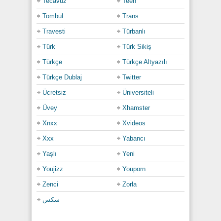
Tecavüz
Teen
Tombul
Trans
Travesti
Türbanlı
Türk
Türk Sikiş
Türkçe
Türkçe Altyazılı
Türkçe Dublaj
Twitter
Ücretsiz
Üniversiteli
Üvey
Xhamster
Xnxx
Xvideos
Xxx
Yabancı
Yaşlı
Yeni
Youjizz
Youporn
Zenci
Zorla
سكس