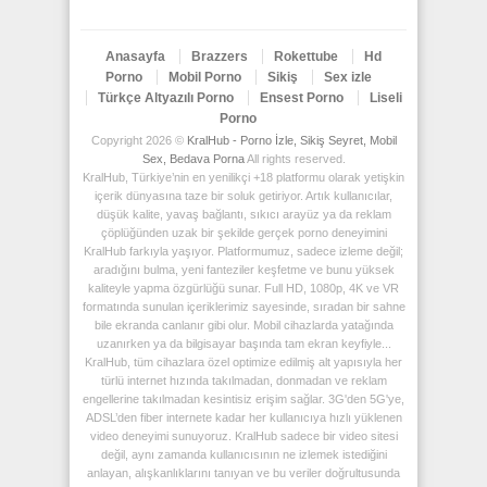
Anasayfa
Brazzers
Rokettube
Hd
Porno
Mobil Porno
Sikiş
Sex izle
Türkçe Altyazılı Porno
Ensest Porno
Liseli
Porno
Copyright 2026 ©
KralHub - Porno İzle, Sikiş Seyret, Mobil
Sex, Bedava Porna
All rights reserved.
KralHub, Türkiye’nin en yenilikçi +18 platformu olarak yetişkin
içerik dünyasına taze bir soluk getiriyor. Artık kullanıcılar,
düşük kalite, yavaş bağlantı, sıkıcı arayüz ya da reklam
çöplüğünden uzak bir şekilde gerçek porno deneyimini
KralHub farkıyla yaşıyor. Platformumuz, sadece izleme değil;
aradığını bulma, yeni fanteziler keşfetme ve bunu yüksek
kaliteyle yapma özgürlüğü sunar. Full HD, 1080p, 4K ve VR
formatında sunulan içeriklerimiz sayesinde, sıradan bir sahne
bile ekranda canlanır gibi olur. Mobil cihazlarda yatağında
uzanırken ya da bilgisayar başında tam ekran keyfiyle...
KralHub, tüm cihazlara özel optimize edilmiş alt yapısıyla her
türlü internet hızında takılmadan, donmadan ve reklam
engellerine takılmadan kesintisiz erişim sağlar. 3G'den 5G'ye,
ADSL’den fiber internete kadar her kullanıcıya hızlı yüklenen
video deneyimi sunuyoruz. KralHub sadece bir video sitesi
değil, aynı zamanda kullanıcısının ne izlemek istediğini
anlayan, alışkanlıklarını tanıyan ve bu veriler doğrultusunda