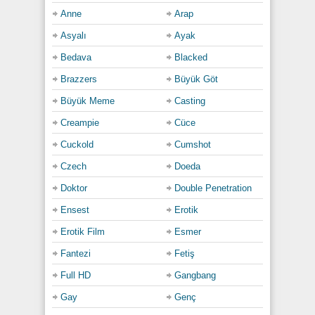
kara tenli de boşalmış, kaburgalarının altında kalan
Anne
Arap
bu itirazsız teslimiyetle birlikte yeniden rahatlamaya
Asyalı
Ayak
çekilmişti.
Bedava
Blacked
Sessizlikte sadece ağır ağır inleyen nefesler
kalmıştı geriye; ama orada yaşanan o acımasız
Brazzers
Büyük Göt
sertlik ve sadist haz asla unutulmayacak denli
Büyük Meme
Casting
yakıcıydı. Her dokunuşunda kadınlar kendi
sınırlarını aşmış, sahici ve çılgınca bir bağla
Creampie
Cüce
birbirlerine saplanıp kalmışlardı çünkü…
Cuckold
Cumshot
Category:
Czech
Doeda
18+ Yaş
,
Full HD
,
Hdabla
,
Lezbiyen
,
Sex izle
,
Zenci
Doktor
Double Penetration
Ensest
Erotik
Erotik Film
Esmer
Fantezi
Fetiş
Full HD
Gangbang
Gay
Genç