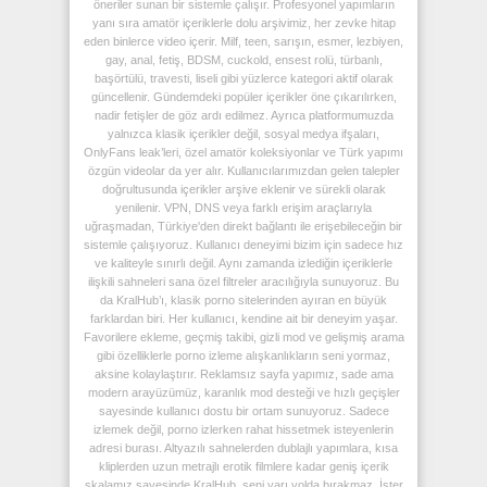
öneriler sunan bir sistemle çalışır. Profesyonel yapımların
yanı sıra amatör içeriklerle dolu arşivimiz, her zevke hitap
eden binlerce video içerir. Milf, teen, sarışın, esmer, lezbiyen,
gay, anal, fetiş, BDSM, cuckold, ensest rolü, türbanlı,
başörtülü, travesti, liseli gibi yüzlerce kategori aktif olarak
güncellenir. Gündemdeki popüler içerikler öne çıkarılırken,
nadir fetişler de göz ardı edilmez. Ayrıca platformumuzda
yalnızca klasik içerikler değil, sosyal medya ifşaları,
OnlyFans leak’leri, özel amatör koleksiyonlar ve Türk yapımı
özgün videolar da yer alır. Kullanıcılarımızdan gelen talepler
doğrultusunda içerikler arşive eklenir ve sürekli olarak
yenilenir. VPN, DNS veya farklı erişim araçlarıyla
uğraşmadan, Türkiye'den direkt bağlantı ile erişebileceğin bir
sistemle çalışıyoruz. Kullanıcı deneyimi bizim için sadece hız
ve kaliteyle sınırlı değil. Aynı zamanda izlediğin içeriklerle
ilişkili sahneleri sana özel filtreler aracılığıyla sunuyoruz. Bu
da KralHub’ı, klasik porno sitelerinden ayıran en büyük
farklardan biri. Her kullanıcı, kendine ait bir deneyim yaşar.
Favorilere ekleme, geçmiş takibi, gizli mod ve gelişmiş arama
gibi özelliklerle porno izleme alışkanlıkların seni yormaz,
aksine kolaylaştırır. Reklamsız sayfa yapımız, sade ama
modern arayüzümüz, karanlık mod desteği ve hızlı geçişler
sayesinde kullanıcı dostu bir ortam sunuyoruz. Sadece
izlemek değil, porno izlerken rahat hissetmek isteyenlerin
adresi burası. Altyazılı sahnelerden dublajlı yapımlara, kısa
kliplerden uzun metrajlı erotik filmlere kadar geniş içerik
skalamız sayesinde KralHub, seni yarı yolda bırakmaz. İster