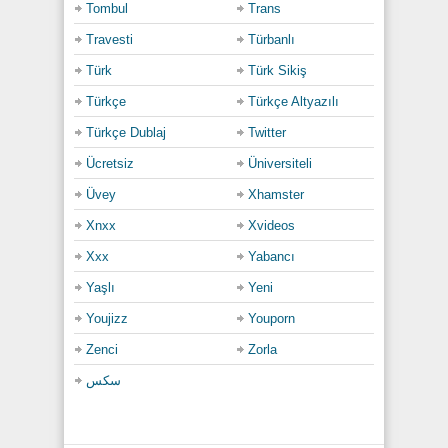
Tombul
Trans
Travesti
Türbanlı
Türk
Türk Sikiş
Türkçe
Türkçe Altyazılı
Türkçe Dublaj
Twitter
Ücretsiz
Üniversiteli
Üvey
Xhamster
Xnxx
Xvideos
Xxx
Yabancı
Yaşlı
Yeni
Youjizz
Youporn
Zenci
Zorla
سكس