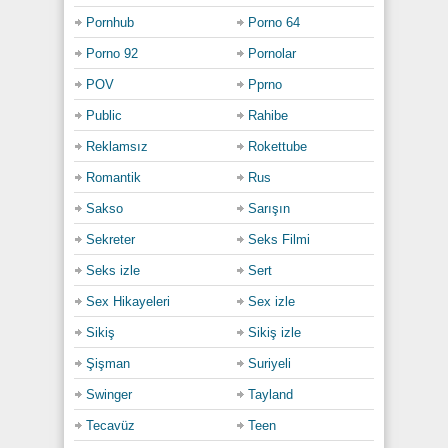
Pornhub
Porno 64
Porno 92
Pornolar
POV
Pprno
Public
Rahibe
Reklamsız
Rokettube
Romantik
Rus
Sakso
Sarışın
Sekreter
Seks Filmi
Seks izle
Sert
Sex Hikayeleri
Sex izle
Sikiş
Sikiş izle
Şişman
Suriyeli
Swinger
Tayland
Tecavüz
Teen