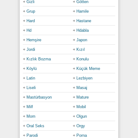
Gizli
Götten
Grup
Hamile
Hard
Hastane
Hd
Hdabla
Hemşire
Japon
Jordi
Kızıl
Kızlık Bozma
Konulu
Köylü
Küçük Meme
Latin
Lezbiyen
Liseli
Masaj
Mastürbasyon
Mature
Milf
Mobil
Mom
Olgun
Oral Seks
Orgy
Parodi
Porna