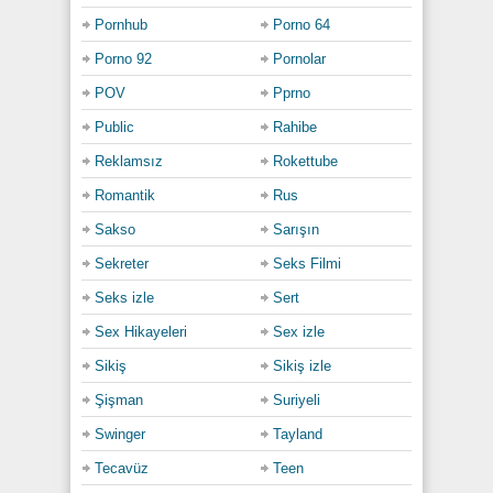
Pornhub
Porno 64
Porno 92
Pornolar
POV
Pprno
Public
Rahibe
Reklamsız
Rokettube
Romantik
Rus
Sakso
Sarışın
Sekreter
Seks Filmi
Seks izle
Sert
Sex Hikayeleri
Sex izle
Sikiş
Sikiş izle
Şişman
Suriyeli
Swinger
Tayland
Tecavüz
Teen