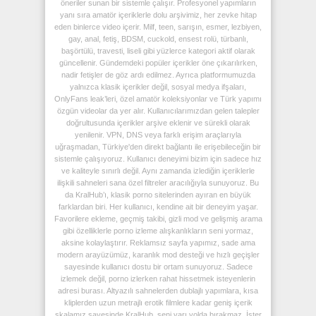
öneriler sunan bir sistemle çalışır. Profesyonel yapımların
yanı sıra amatör içeriklerle dolu arşivimiz, her zevke hitap
eden binlerce video içerir. Milf, teen, sarışın, esmer, lezbiyen,
gay, anal, fetiş, BDSM, cuckold, ensest rolü, türbanlı,
başörtülü, travesti, liseli gibi yüzlerce kategori aktif olarak
güncellenir. Gündemdeki popüler içerikler öne çıkarılırken,
nadir fetişler de göz ardı edilmez. Ayrıca platformumuzda
yalnızca klasik içerikler değil, sosyal medya ifşaları,
OnlyFans leak’leri, özel amatör koleksiyonlar ve Türk yapımı
özgün videolar da yer alır. Kullanıcılarımızdan gelen talepler
doğrultusunda içerikler arşive eklenir ve sürekli olarak
yenilenir. VPN, DNS veya farklı erişim araçlarıyla
uğraşmadan, Türkiye'den direkt bağlantı ile erişebileceğin bir
sistemle çalışıyoruz. Kullanıcı deneyimi bizim için sadece hız
ve kaliteyle sınırlı değil. Aynı zamanda izlediğin içeriklerle
ilişkili sahneleri sana özel filtreler aracılığıyla sunuyoruz. Bu
da KralHub’ı, klasik porno sitelerinden ayıran en büyük
farklardan biri. Her kullanıcı, kendine ait bir deneyim yaşar.
Favorilere ekleme, geçmiş takibi, gizli mod ve gelişmiş arama
gibi özelliklerle porno izleme alışkanlıkların seni yormaz,
aksine kolaylaştırır. Reklamsız sayfa yapımız, sade ama
modern arayüzümüz, karanlık mod desteği ve hızlı geçişler
sayesinde kullanıcı dostu bir ortam sunuyoruz. Sadece
izlemek değil, porno izlerken rahat hissetmek isteyenlerin
adresi burası. Altyazılı sahnelerden dublajlı yapımlara, kısa
kliplerden uzun metrajlı erotik filmlere kadar geniş içerik
skalamız sayesinde KralHub, seni yarı yolda bırakmaz. İster