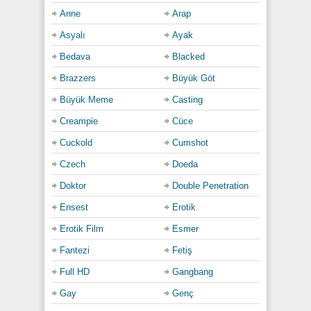
çözülüyor ve kız boyun hizasında başını arkaya
Anne
Arap
atıp yüksek sesle inlemeye başlıyor dışarı
Asyalı
Ayak
taşırcasına; amcığının her tıkırtısında yüreği
çarpıyor deli gibi. Adam son kez güçlüce gömüyor
Bedava
Blacked
kopartan sertliğiyle; ardından boşalmasını
engelleyemiyor ve sıcak sıvısı kızın içine
Brazzers
Büyük Göt
fışkırıyor. Gerginlik parçalanmış; odada aralıksız
Büyük Meme
Casting
nefes alışverişleri yankılanırken geceye hükmeden
acı-tatlı zafer sessizce düşüyor üzerine…
Creampie
Cüce
Cuckold
Cumshot
Category:
Amatör
,
Anal
,
Asyalı
,
Brazzers
,
Porno 92
,
Teen
Czech
Doeda
Doktor
Double Penetration
Ensest
Erotik
Erotik Film
Esmer
Fantezi
Fetiş
Full HD
Gangbang
Gay
Genç