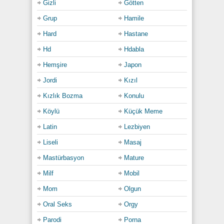
Gizli
Götten
Grup
Hamile
Hard
Hastane
Hd
Hdabla
Hemşire
Japon
Jordi
Kızıl
Kızlık Bozma
Konulu
Köylü
Küçük Meme
Latin
Lezbiyen
Liseli
Masaj
Mastürbasyon
Mature
Milf
Mobil
Mom
Olgun
Oral Seks
Orgy
Parodi
Porna