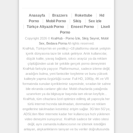
Anasayfa
Brazzers
Rokettube
Hd
Porno
Mobil Porno
Sikiş
Sex izle
Türkçe Altyazılı Porno
Ensest Porno
Liseli
Porno
Copyright 2026 ©
KralHub - Porno İzle, Sikiş Seyret, Mobil
Sex, Bedava Porna
All rights reserved.
KralHub, Türkiye’nin en yenilikçi +18 platformu olarak yetişkin
içerik dünyasına taze bir soluk getiriyor. Artık kullanıcılar,
düşük kalite, yavaş bağlantı, sıkıcı arayüz ya da reklam
çöplüğünden uzak bir şekilde gerçek porno deneyimini
KralHub farkıyla yaşıyor. Platformumuz, sadece izleme değil;
aradığını bulma, yeni fanteziler keşfetme ve bunu yüksek
kaliteyle yapma özgürlüğü sunar. Full HD, 1080p, 4K ve VR
formatında sunulan içeriklerimiz sayesinde, sıradan bir sahne
bile ekranda canlanır gibi olur. Mobil cihazlarda yatağında
uzanırken ya da bilgisayar başında tam ekran keyfiyle...
KralHub, tüm cihazlara özel optimize edilmiş alt yapısıyla her
türlü internet hızında takılmadan, donmadan ve reklam
engellerine takılmadan kesintisiz erişim sağlar. 3G'den 5G'ye,
ADSL’den fiber internete kadar her kullanıcıya hızlı yüklenen
video deneyimi sunuyoruz. KralHub sadece bir video sitesi
değil, aynı zamanda kullanıcısının ne izlemek istediğini
anlayan, alışkanlıklarını tanıyan ve bu veriler doğrultusunda