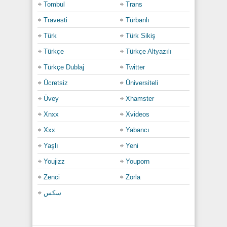
Tombul
Trans
Travesti
Türbanlı
Türk
Türk Sikiş
Türkçe
Türkçe Altyazılı
Türkçe Dublaj
Twitter
Ücretsiz
Üniversiteli
Üvey
Xhamster
Xnxx
Xvideos
Xxx
Yabancı
Yaşlı
Yeni
Youjizz
Youporn
Zenci
Zorla
سكس