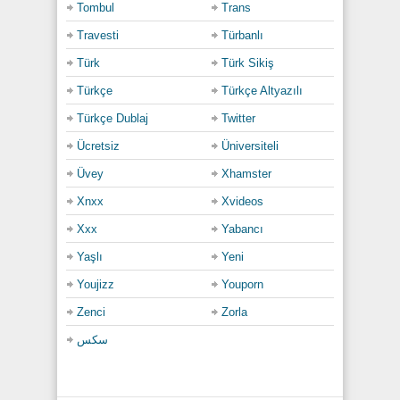
Tombul
Trans
Travesti
Türbanlı
Türk
Türk Sikiş
Türkçe
Türkçe Altyazılı
Türkçe Dublaj
Twitter
Ücretsiz
Üniversiteli
Üvey
Xhamster
Xnxx
Xvideos
Xxx
Yabancı
Yaşlı
Yeni
Youjizz
Youporn
Zenci
Zorla
سكس