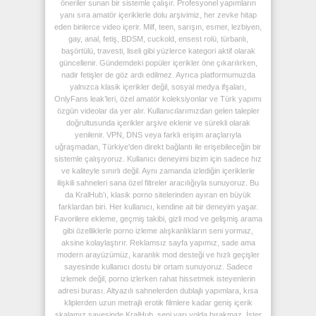
öneriler sunan bir sistemle çalışır. Profesyonel yapımların
yanı sıra amatör içeriklerle dolu arşivimiz, her zevke hitap
eden binlerce video içerir. Milf, teen, sarışın, esmer, lezbiyen,
gay, anal, fetiş, BDSM, cuckold, ensest rolü, türbanlı,
başörtülü, travesti, liseli gibi yüzlerce kategori aktif olarak
güncellenir. Gündemdeki popüler içerikler öne çıkarılırken,
nadir fetişler de göz ardı edilmez. Ayrıca platformumuzda
yalnızca klasik içerikler değil, sosyal medya ifşaları,
OnlyFans leak’leri, özel amatör koleksiyonlar ve Türk yapımı
özgün videolar da yer alır. Kullanıcılarımızdan gelen talepler
doğrultusunda içerikler arşive eklenir ve sürekli olarak
yenilenir. VPN, DNS veya farklı erişim araçlarıyla
uğraşmadan, Türkiye'den direkt bağlantı ile erişebileceğin bir
sistemle çalışıyoruz. Kullanıcı deneyimi bizim için sadece hız
ve kaliteyle sınırlı değil. Aynı zamanda izlediğin içeriklerle
ilişkili sahneleri sana özel filtreler aracılığıyla sunuyoruz. Bu
da KralHub’ı, klasik porno sitelerinden ayıran en büyük
farklardan biri. Her kullanıcı, kendine ait bir deneyim yaşar.
Favorilere ekleme, geçmiş takibi, gizli mod ve gelişmiş arama
gibi özelliklerle porno izleme alışkanlıkların seni yormaz,
aksine kolaylaştırır. Reklamsız sayfa yapımız, sade ama
modern arayüzümüz, karanlık mod desteği ve hızlı geçişler
sayesinde kullanıcı dostu bir ortam sunuyoruz. Sadece
izlemek değil, porno izlerken rahat hissetmek isteyenlerin
adresi burası. Altyazılı sahnelerden dublajlı yapımlara, kısa
kliplerden uzun metrajlı erotik filmlere kadar geniş içerik
skalamız sayesinde KralHub, seni yarı yolda bırakmaz. İster