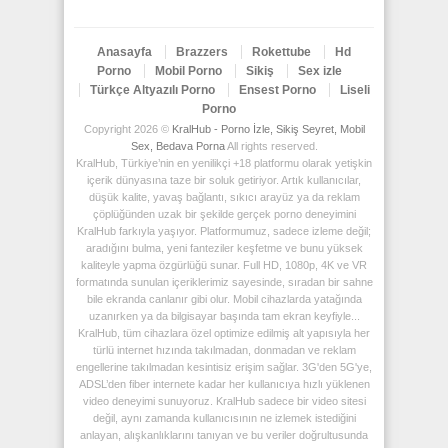
Anasayfa
Brazzers
Rokettube
Hd
Porno
Mobil Porno
Sikiş
Sex izle
Türkçe Altyazılı Porno
Ensest Porno
Liseli
Porno
Copyright 2026 ©
KralHub - Porno İzle, Sikiş Seyret, Mobil
Sex, Bedava Porna
All rights reserved.
KralHub, Türkiye’nin en yenilikçi +18 platformu olarak yetişkin
içerik dünyasına taze bir soluk getiriyor. Artık kullanıcılar,
düşük kalite, yavaş bağlantı, sıkıcı arayüz ya da reklam
çöplüğünden uzak bir şekilde gerçek porno deneyimini
KralHub farkıyla yaşıyor. Platformumuz, sadece izleme değil;
aradığını bulma, yeni fanteziler keşfetme ve bunu yüksek
kaliteyle yapma özgürlüğü sunar. Full HD, 1080p, 4K ve VR
formatında sunulan içeriklerimiz sayesinde, sıradan bir sahne
bile ekranda canlanır gibi olur. Mobil cihazlarda yatağında
uzanırken ya da bilgisayar başında tam ekran keyfiyle...
KralHub, tüm cihazlara özel optimize edilmiş alt yapısıyla her
türlü internet hızında takılmadan, donmadan ve reklam
engellerine takılmadan kesintisiz erişim sağlar. 3G'den 5G'ye,
ADSL’den fiber internete kadar her kullanıcıya hızlı yüklenen
video deneyimi sunuyoruz. KralHub sadece bir video sitesi
değil, aynı zamanda kullanıcısının ne izlemek istediğini
anlayan, alışkanlıklarını tanıyan ve bu veriler doğrultusunda