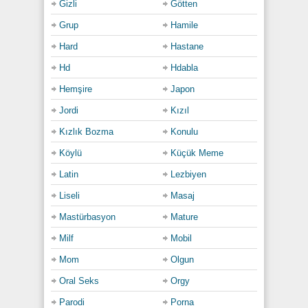
Gizli
Götten
Grup
Hamile
Hard
Hastane
Hd
Hdabla
Hemşire
Japon
Jordi
Kızıl
Kızlık Bozma
Konulu
Köylü
Küçük Meme
Latin
Lezbiyen
Liseli
Masaj
Mastürbasyon
Mature
Milf
Mobil
Mom
Olgun
Oral Seks
Orgy
Parodi
Porna