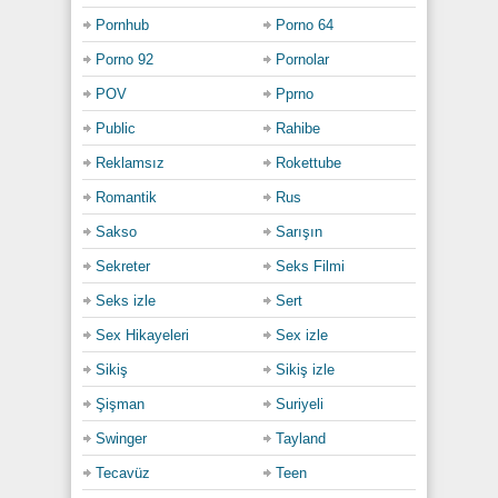
Pornhub
Porno 64
Porno 92
Pornolar
POV
Pprno
Public
Rahibe
Reklamsız
Rokettube
Romantik
Rus
Sakso
Sarışın
Sekreter
Seks Filmi
Seks izle
Sert
Sex Hikayeleri
Sex izle
Sikiş
Sikiş izle
Şişman
Suriyeli
Swinger
Tayland
Tecavüz
Teen