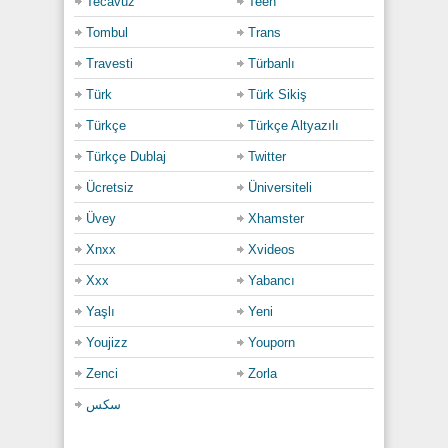
Tecavüz
Teen
Tombul
Trans
Travesti
Türbanlı
Türk
Türk Sikiş
Türkçe
Türkçe Altyazılı
Türkçe Dublaj
Twitter
Ücretsiz
Üniversiteli
Üvey
Xhamster
Xnxx
Xvideos
Xxx
Yabancı
Yaşlı
Yeni
Youjizz
Youporn
Zenci
Zorla
سكس