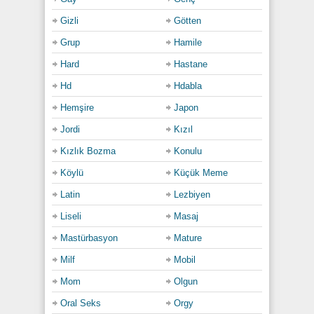
Gizli
Götten
Grup
Hamile
Hard
Hastane
Hd
Hdabla
Hemşire
Japon
Jordi
Kızıl
Kızlık Bozma
Konulu
Köylü
Küçük Meme
Latin
Lezbiyen
Liseli
Masaj
Mastürbasyon
Mature
Milf
Mobil
Mom
Olgun
Oral Seks
Orgy