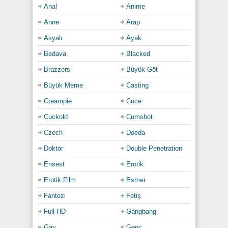
Anal
Anime
avucuna alıp delicesine sıktı ve çekmeye devam
etti. Göğsünü yumrukladıktan sonra sonunda
Anne
Arap
kendinden geçercesine klimaks yaşadı milf; yarak
Asyalı
Ayak
ucundan köpük köpük beyaz sıvılar fışkırıyor,
eteğinin altından damla damla akıyordu.
Bedava
Blacked
Bahçede başlayan bu hararetli masturbasyon oyunu
Brazzers
Büyük Göt
artık bittiğinde vücudu gevşemiş ancak ateşi
Büyük Meme
Casting
sönmemişti hâlâ. İçerideki o adamın hayaliyle
yanıp tutuşurken kendisini tamamen teslim etmişti
Creampie
Cüce
o an şehvetin kollarına…
Cuckold
Cumshot
Category:
Czech
Doeda
Ensest
,
Mastürbasyon
,
Mature
,
Milf
,
Public
Doktor
Double Penetration
Ensest
Erotik
Erotik Film
Esmer
Fantezi
Fetiş
Full HD
Gangbang
Gay
Genç