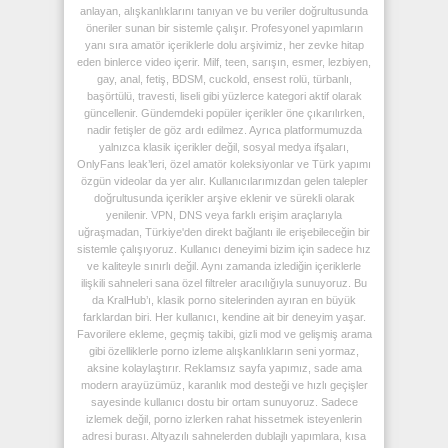
anlayan, alışkanlıklarını tanıyan ve bu veriler doğrultusunda
öneriler sunan bir sistemle çalışır. Profesyonel yapımların
yanı sıra amatör içeriklerle dolu arşivimiz, her zevke hitap
eden binlerce video içerir. Milf, teen, sarışın, esmer, lezbiyen,
gay, anal, fetiş, BDSM, cuckold, ensest rolü, türbanlı,
başörtülü, travesti, liseli gibi yüzlerce kategori aktif olarak
güncellenir. Gündemdeki popüler içerikler öne çıkarılırken,
nadir fetişler de göz ardı edilmez. Ayrıca platformumuzda
yalnızca klasik içerikler değil, sosyal medya ifşaları,
OnlyFans leak’leri, özel amatör koleksiyonlar ve Türk yapımı
özgün videolar da yer alır. Kullanıcılarımızdan gelen talepler
doğrultusunda içerikler arşive eklenir ve sürekli olarak
yenilenir. VPN, DNS veya farklı erişim araçlarıyla
uğraşmadan, Türkiye'den direkt bağlantı ile erişebileceğin bir
sistemle çalışıyoruz. Kullanıcı deneyimi bizim için sadece hız
ve kaliteyle sınırlı değil. Aynı zamanda izlediğin içeriklerle
ilişkili sahneleri sana özel filtreler aracılığıyla sunuyoruz. Bu
da KralHub’ı, klasik porno sitelerinden ayıran en büyük
farklardan biri. Her kullanıcı, kendine ait bir deneyim yaşar.
Favorilere ekleme, geçmiş takibi, gizli mod ve gelişmiş arama
gibi özelliklerle porno izleme alışkanlıkların seni yormaz,
aksine kolaylaştırır. Reklamsız sayfa yapımız, sade ama
modern arayüzümüz, karanlık mod desteği ve hızlı geçişler
sayesinde kullanıcı dostu bir ortam sunuyoruz. Sadece
izlemek değil, porno izlerken rahat hissetmek isteyenlerin
adresi burası. Altyazılı sahnelerden dublajlı yapımlara, kısa