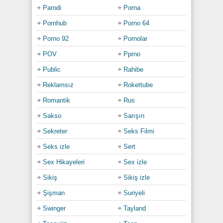
Parodi
Porna
Pornhub
Porno 64
Porno 92
Pornolar
POV
Pprno
Public
Rahibe
Reklamsız
Rokettube
Romantik
Rus
Sakso
Sarışın
Sekreter
Seks Filmi
Seks izle
Sert
Sex Hikayeleri
Sex izle
Sikiş
Sikiş izle
Şişman
Suriyeli
Swinger
Tayland