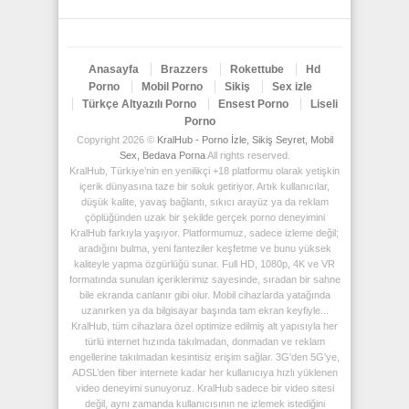
Anasayfa
Brazzers
Rokettube
Hd
Porno
Mobil Porno
Sikiş
Sex izle
Türkçe Altyazılı Porno
Ensest Porno
Liseli
Porno
Copyright 2026 ©
KralHub - Porno İzle, Sikiş Seyret, Mobil
Sex, Bedava Porna
All rights reserved.
KralHub, Türkiye’nin en yenilikçi +18 platformu olarak yetişkin
içerik dünyasına taze bir soluk getiriyor. Artık kullanıcılar,
düşük kalite, yavaş bağlantı, sıkıcı arayüz ya da reklam
çöplüğünden uzak bir şekilde gerçek porno deneyimini
KralHub farkıyla yaşıyor. Platformumuz, sadece izleme değil;
aradığını bulma, yeni fanteziler keşfetme ve bunu yüksek
kaliteyle yapma özgürlüğü sunar. Full HD, 1080p, 4K ve VR
formatında sunulan içeriklerimiz sayesinde, sıradan bir sahne
bile ekranda canlanır gibi olur. Mobil cihazlarda yatağında
uzanırken ya da bilgisayar başında tam ekran keyfiyle...
KralHub, tüm cihazlara özel optimize edilmiş alt yapısıyla her
türlü internet hızında takılmadan, donmadan ve reklam
engellerine takılmadan kesintisiz erişim sağlar. 3G'den 5G'ye,
ADSL’den fiber internete kadar her kullanıcıya hızlı yüklenen
video deneyimi sunuyoruz. KralHub sadece bir video sitesi
değil, aynı zamanda kullanıcısının ne izlemek istediğini