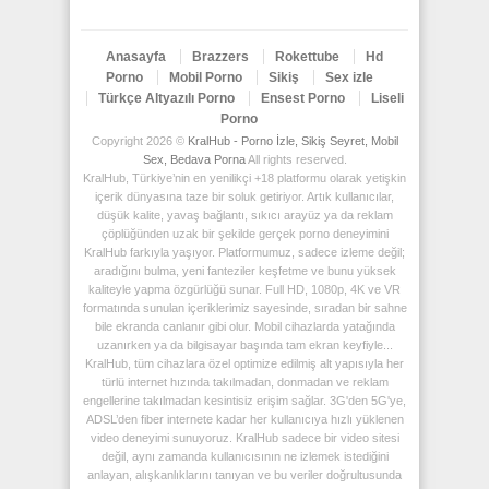
Anasayfa
Brazzers
Rokettube
Hd
Porno
Mobil Porno
Sikiş
Sex izle
Türkçe Altyazılı Porno
Ensest Porno
Liseli
Porno
Copyright 2026 ©
KralHub - Porno İzle, Sikiş Seyret, Mobil
Sex, Bedava Porna
All rights reserved.
KralHub, Türkiye’nin en yenilikçi +18 platformu olarak yetişkin
içerik dünyasına taze bir soluk getiriyor. Artık kullanıcılar,
düşük kalite, yavaş bağlantı, sıkıcı arayüz ya da reklam
çöplüğünden uzak bir şekilde gerçek porno deneyimini
KralHub farkıyla yaşıyor. Platformumuz, sadece izleme değil;
aradığını bulma, yeni fanteziler keşfetme ve bunu yüksek
kaliteyle yapma özgürlüğü sunar. Full HD, 1080p, 4K ve VR
formatında sunulan içeriklerimiz sayesinde, sıradan bir sahne
bile ekranda canlanır gibi olur. Mobil cihazlarda yatağında
uzanırken ya da bilgisayar başında tam ekran keyfiyle...
KralHub, tüm cihazlara özel optimize edilmiş alt yapısıyla her
türlü internet hızında takılmadan, donmadan ve reklam
engellerine takılmadan kesintisiz erişim sağlar. 3G'den 5G'ye,
ADSL’den fiber internete kadar her kullanıcıya hızlı yüklenen
video deneyimi sunuyoruz. KralHub sadece bir video sitesi
değil, aynı zamanda kullanıcısının ne izlemek istediğini
anlayan, alışkanlıklarını tanıyan ve bu veriler doğrultusunda