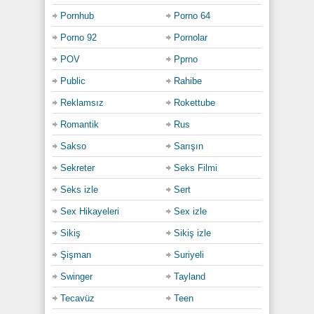
Pornhub
Porno 64
Porno 92
Pornolar
POV
Pprno
Public
Rahibe
Reklamsız
Rokettube
Romantik
Rus
Sakso
Sarışın
Sekreter
Seks Filmi
Seks izle
Sert
Sex Hikayeleri
Sex izle
Sikiş
Sikiş izle
Şişman
Suriyeli
Swinger
Tayland
Tecavüz
Teen