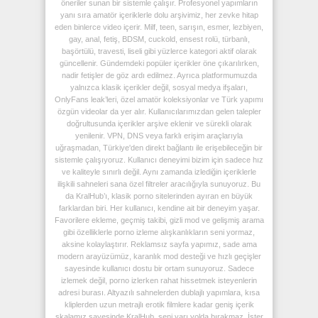
öneriler sunan bir sistemle çalışır. Profesyonel yapımların
yanı sıra amatör içeriklerle dolu arşivimiz, her zevke hitap
eden binlerce video içerir. Milf, teen, sarışın, esmer, lezbiyen,
gay, anal, fetiş, BDSM, cuckold, ensest rolü, türbanlı,
başörtülü, travesti, liseli gibi yüzlerce kategori aktif olarak
güncellenir. Gündemdeki popüler içerikler öne çıkarılırken,
nadir fetişler de göz ardı edilmez. Ayrıca platformumuzda
yalnızca klasik içerikler değil, sosyal medya ifşaları,
OnlyFans leak’leri, özel amatör koleksiyonlar ve Türk yapımı
özgün videolar da yer alır. Kullanıcılarımızdan gelen talepler
doğrultusunda içerikler arşive eklenir ve sürekli olarak
yenilenir. VPN, DNS veya farklı erişim araçlarıyla
uğraşmadan, Türkiye'den direkt bağlantı ile erişebileceğin bir
sistemle çalışıyoruz. Kullanıcı deneyimi bizim için sadece hız
ve kaliteyle sınırlı değil. Aynı zamanda izlediğin içeriklerle
ilişkili sahneleri sana özel filtreler aracılığıyla sunuyoruz. Bu
da KralHub’ı, klasik porno sitelerinden ayıran en büyük
farklardan biri. Her kullanıcı, kendine ait bir deneyim yaşar.
Favorilere ekleme, geçmiş takibi, gizli mod ve gelişmiş arama
gibi özelliklerle porno izleme alışkanlıkların seni yormaz,
aksine kolaylaştırır. Reklamsız sayfa yapımız, sade ama
modern arayüzümüz, karanlık mod desteği ve hızlı geçişler
sayesinde kullanıcı dostu bir ortam sunuyoruz. Sadece
izlemek değil, porno izlerken rahat hissetmek isteyenlerin
adresi burası. Altyazılı sahnelerden dublajlı yapımlara, kısa
kliplerden uzun metrajlı erotik filmlere kadar geniş içerik
skalamız sayesinde KralHub, seni yarı yolda bırakmaz. İster