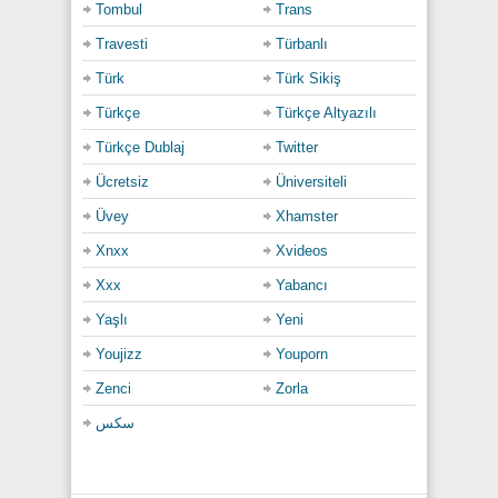
Tombul
Trans
Travesti
Türbanlı
Türk
Türk Sikiş
Türkçe
Türkçe Altyazılı
Türkçe Dublaj
Twitter
Ücretsiz
Üniversiteli
Üvey
Xhamster
Xnxx
Xvideos
Xxx
Yabancı
Yaşlı
Yeni
Youjizz
Youporn
Zenci
Zorla
سكس