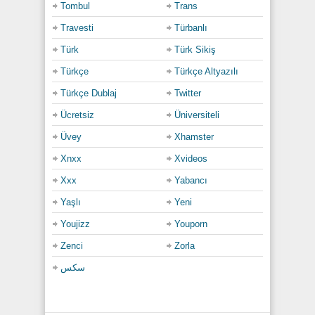
Tombul
Trans
Travesti
Türbanlı
Türk
Türk Sikiş
Türkçe
Türkçe Altyazılı
Türkçe Dublaj
Twitter
Ücretsiz
Üniversiteli
Üvey
Xhamster
Xnxx
Xvideos
Xxx
Yabancı
Yaşlı
Yeni
Youjizz
Youporn
Zenci
Zorla
سكس