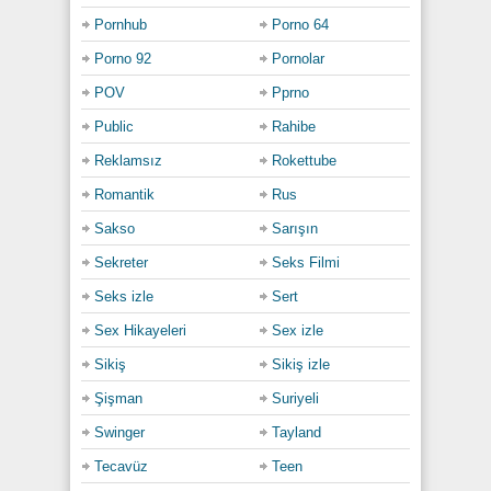
Pornhub
Porno 64
Porno 92
Pornolar
POV
Pprno
Public
Rahibe
Reklamsız
Rokettube
Romantik
Rus
Sakso
Sarışın
Sekreter
Seks Filmi
Seks izle
Sert
Sex Hikayeleri
Sex izle
Sikiş
Sikiş izle
Şişman
Suriyeli
Swinger
Tayland
Tecavüz
Teen