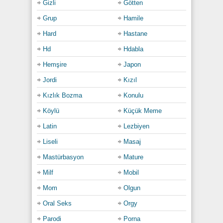
Gizli
Götten
Grup
Hamile
Hard
Hastane
Hd
Hdabla
Hemşire
Japon
Jordi
Kızıl
Kızlık Bozma
Konulu
Köylü
Küçük Meme
Latin
Lezbiyen
Liseli
Masaj
Mastürbasyon
Mature
Milf
Mobil
Mom
Olgun
Oral Seks
Orgy
Parodi
Porna