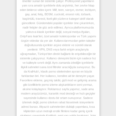
öneriler sunan bir sistemle çalışır. Profesyonel yapımların
yanı sıra amatör içeriklerle dolu arşivimiz, her zevke hitap
eden binlerce video içerir. Milf, teen, sarışın, esmer, lezbiyen,
gay, anal, fetiş, BDSM, cuckold, ensest rolü, türbanlı,
başörtülü, travesti, liseli gibi yüzlerce kategori aktif olarak
güncellenir. Gündemdeki popüler içerikler öne çıkarılırken,
nadir fetişler de göz ardı edilmez. Ayrıca platformumuzda
yalnızca klasik içerikler değil, sosyal medya ifşaları,
OnlyFans leak’leri, özel amatör koleksiyonlar ve Türk yapımı
özgün videolar da yer alır. Kullanıcılarımızdan gelen talepler
doğrultusunda içerikler arşive eklenir ve sürekli olarak
yenilenir. VPN, DNS veya farklı erişim araçlarıyla
uğraşmadan, Türkiye'den direkt bağlantı ile erişebileceğin bir
sistemle çalışıyoruz. Kullanıcı deneyimi bizim için sadece hız
ve kaliteyle sınırlı değil. Aynı zamanda izlediğin içeriklerle
ilişkili sahneleri sana özel filtreler aracılığıyla sunuyoruz. Bu
da KralHub’ı, klasik porno sitelerinden ayıran en büyük
farklardan biri. Her kullanıcı, kendine ait bir deneyim yaşar.
Favorilere ekleme, geçmiş takibi, gizli mod ve gelişmiş arama
gibi özelliklerle porno izleme alışkanlıkların seni yormaz,
aksine kolaylaştırır. Reklamsız sayfa yapımız, sade ama
modern arayüzümüz, karanlık mod desteği ve hızlı geçişler
sayesinde kullanıcı dostu bir ortam sunuyoruz. Sadece
izlemek değil, porno izlerken rahat hissetmek isteyenlerin
adresi burası. Altyazılı sahnelerden dublajlı yapımlara, kısa
kliplerden uzun metrajlı erotik filmlere kadar geniş içerik
skalamız sayesinde KralHub, seni yarı yolda bırakmaz. İster