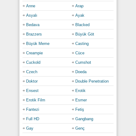
Son damlayla birlikte bedenler gevşedi ama
Anne
Arap
gözlerdeki alev hâlâ sönmemişti. O gece sadece bir
Asyalı
Ayak
ders değil, vahşi bir teslimiyet yaşanmıştı; Angela
White hem öğretmen hem de acımasız bir
Bedava
Blacked
kraliçeydi.
Brazzers
Büyük Göt
Category:
Büyük Meme
Casting
Am Sikiş
,
Brazzers
,
Büyük Meme
,
Cumshot
,
Hard
,
Oral
Seks
,
Sert
,
Sex izle
,
Sikiş
,
Türkçe Altyazılı
Creampie
Cüce
Cuckold
Cumshot
Czech
Doeda
Doktor
Double Penetration
Ensest
Erotik
Erotik Film
Esmer
Fantezi
Fetiş
Full HD
Gangbang
Gay
Genç