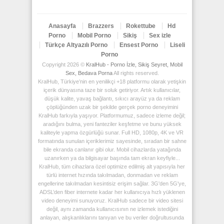
Anasayfa
Brazzers
Rokettube
Hd
Porno
Mobil Porno
Sikiş
Sex izle
Türkçe Altyazılı Porno
Ensest Porno
Liseli
Porno
Copyright 2026 ©
KralHub - Porno İzle, Sikiş Seyret, Mobil
Sex, Bedava Porna
All rights reserved.
KralHub, Türkiye’nin en yenilikçi +18 platformu olarak yetişkin
içerik dünyasına taze bir soluk getiriyor. Artık kullanıcılar,
düşük kalite, yavaş bağlantı, sıkıcı arayüz ya da reklam
çöplüğünden uzak bir şekilde gerçek porno deneyimini
KralHub farkıyla yaşıyor. Platformumuz, sadece izleme değil;
aradığını bulma, yeni fanteziler keşfetme ve bunu yüksek
kaliteyle yapma özgürlüğü sunar. Full HD, 1080p, 4K ve VR
formatında sunulan içeriklerimiz sayesinde, sıradan bir sahne
bile ekranda canlanır gibi olur. Mobil cihazlarda yatağında
uzanırken ya da bilgisayar başında tam ekran keyfiyle...
KralHub, tüm cihazlara özel optimize edilmiş alt yapısıyla her
türlü internet hızında takılmadan, donmadan ve reklam
engellerine takılmadan kesintisiz erişim sağlar. 3G'den 5G'ye,
ADSL’den fiber internete kadar her kullanıcıya hızlı yüklenen
video deneyimi sunuyoruz. KralHub sadece bir video sitesi
değil, aynı zamanda kullanıcısının ne izlemek istediğini
anlayan, alışkanlıklarını tanıyan ve bu veriler doğrultusunda